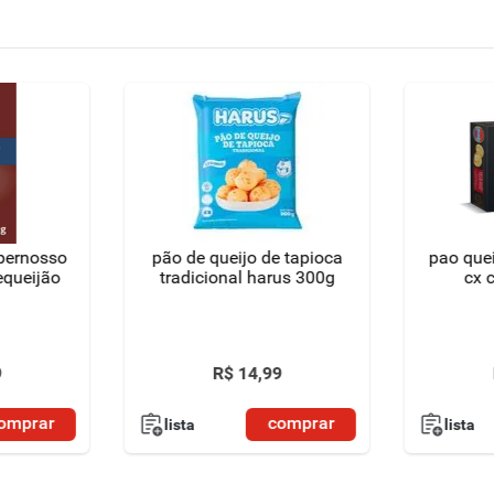
upernosso
pão de queijo de tapioca
pao quei
equeijão
tradicional harus 300g
9
R$
14
,
99
omprar
comprar
lista
lista