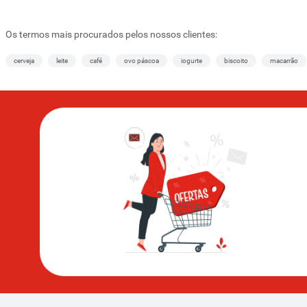
Os termos mais procurados pelos nossos clientes:
cerveja
leite
café
ovo páscoa
iogurte
biscoito
macarrão