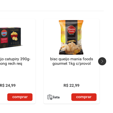
jo catupiry 390g-
bisc queijo mania foods
cx cong rech req
gourmet 1kg c/provol
R$
24
,
99
R$
22
,
99
comprar
comprar
lista