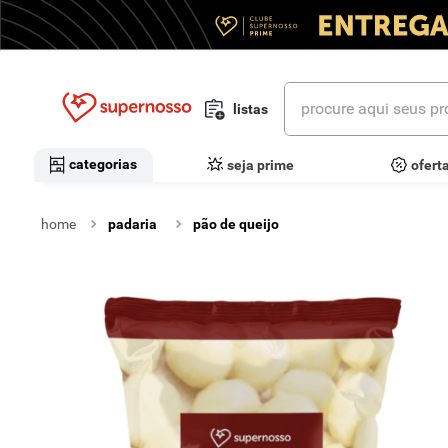
procure aqui seus prod
listas
termos mais buscados
categorias
seja prime
ofert
1
º
cerveja
padaria
pão de queijo
2
º
leite
3
º
cafe
4
º
iogurte
5
º
vinhos
6
º
biscoito
7
º
queijo