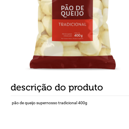
8
º
detergente
9
º
macarrão
10
º
chocolate
descrição do produto
pão de queijo supernosso tradicional 400g