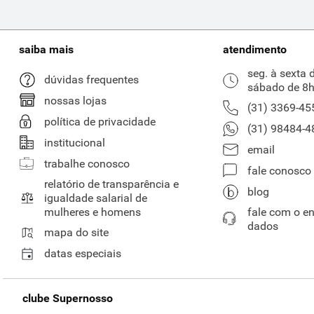
saiba mais
atendimento
seg. à sexta 
dúvidas frequentes
sábado de 8h
nossas lojas
(31) 3369-45
política de privacidade
(31) 98484-4
institucional
email
trabalhe conosco
fale conosco
relatório de transparência e
blog
igualdade salarial de
mulheres e homens
fale com o e
dados
mapa do site
datas especiais
clube Supernosso