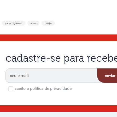
papel higiênico
arroz
queijo
cadastre-se para rece
enviar
aceito a política de privacidade