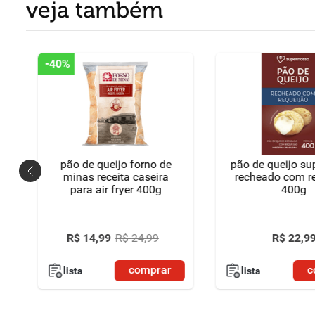
veja também
-
40%
ão
pão de queijo forno de
pão de queijo s
minas receita caseira
recheado com r
para air fryer 400g
400g
ão
R$
14
,
99
R$
24
,
99
R$
22
,
9
comprar
c
lista
lista