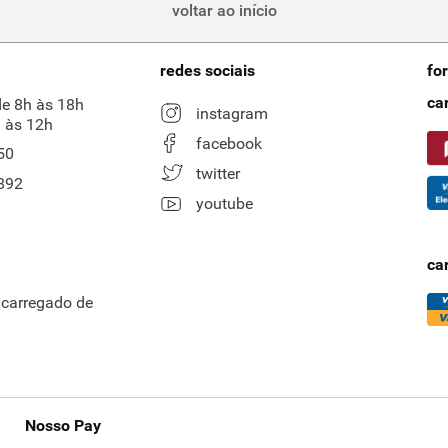
voltar ao início
redes sociais
fo
ca
de 8h às 18h
instagram
 às 12h
facebook
50
twitter
892
youtube
ca
ncarregado de
Nosso Pay