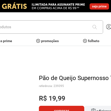
utos
as prime
promoções
folheto
Pão de Queijo Supernosso 
referência
:
239395
R$
19
,
99
comprar