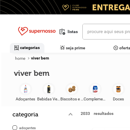
procure aqui seus prod
listas
termos mais buscados
categorias
seja prime
ofert
1
º
cerveja
viver bem
2
º
leite
viver bem
3
º
cafe
4
º
iogurte
Adoçantes
Bebidas Vegetais
Biscoitos e Snacks
Complementos e Suplementos
Doces
5
º
queijo
categoria
2033
6
º
biscoito
adoçantes
7
º
vinhos