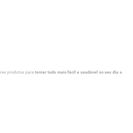
ores produtos para
tornar tudo mais fácil e saudável no seu dia a
ecemos produtos para você! Confira tudo mais abaixo:
limento. Aqui você pode encontrar adoçantes em diferentes formas
 sem adição de açúcar!