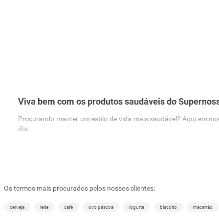
Viva bem com os produtos saudáveis do Supernos
Procurando manter um estilo de vida mais saudável? Aqui em no
dia.
Temos produtos como adoçantes, farinhas e grãos, óleos e azeite
Adoçantes
Produzidos para dar mais sabor doce aos alimentos processados e
Os termos mais procurados pelos nossos clientes:
como líquido e em pó, disponíveis em marcas como
Wolfs, Linea, 
Se procura deixar a sua refeição saudável ainda mais deliciosa, c
cerveja
leite
café
ovo páscoa
iogurte
biscoito
macarrão