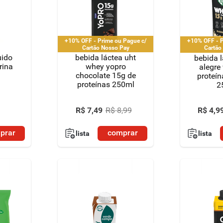
+10% OFF - Prime ou Pague c/
+10% OFF - P
Cartão Nosso Pay
Cartão
uido
bebida láctea uht
bebida l
rina
whey yopro
alegre
chocolate 15g de
proteín
proteínas 250ml
2
R$
7
,
49
R$
8
,
99
R$
4
,
9
prar
comprar
lista
lista