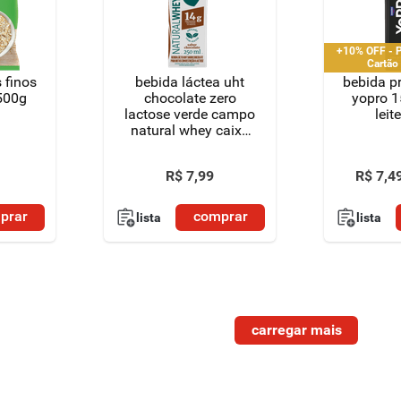
+10% OFF - P
Cartão
 finos
bebida láctea uht
bebida p
500g
chocolate zero
yopro 1
lactose verde campo
leit
natural whey caixa
250ml
R$
7
,
99
R$
7
,
4
prar
comprar
lista
lista