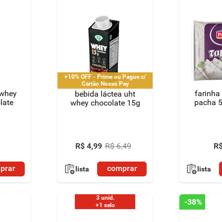
+10% OFF - Prime ou Pague c/
Cartão Nosso Pay
 whey
farinha
bebida láctea uht
late
pacha 
whey chocolate 15g
R
R$
4
,
99
R$
6
,
49
prar
comprar
lista
lista
3 unid.
-
38%
+1 selo