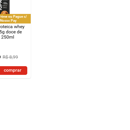
rime ou Pague c/
 Nosso Pay
roteica whey
5g doce de
e 250ml
9
R$
8
,
99
comprar