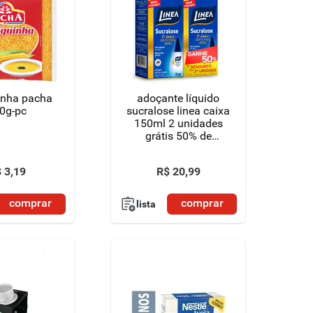
inha pacha
adoçante líquido
0g-pc
sucralose linea caixa
150ml 2 unidades
grátis 50% de
desconto na 2ª
unidade
$
3
,
19
R$
20
,
99
comprar
comprar
lista