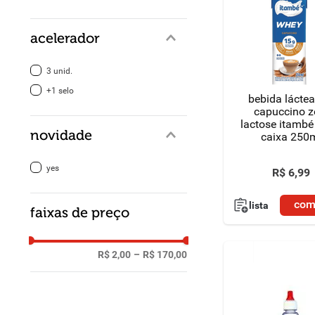
acelerador
3 unid.
+1 selo
bebida láctea
capuccino z
lactose itamb
novidade
caixa 250
yes
R$
6
,
99
com
lista
faixas de preço
R$ 2,00
–
R$ 170,00