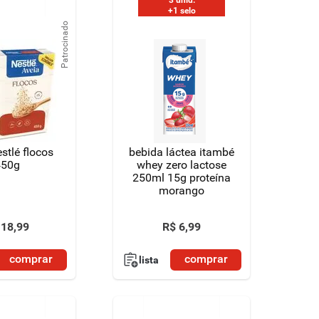
+1 selo
Patrocinado
stlé flocos
bebida láctea itambé
450g
whey zero lactose
250ml 15g proteína
morango
18
,
99
R$
6
,
99
comprar
comprar
lista