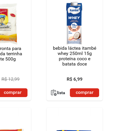
bebida láctea itambé
ronta para
whey 250ml 15g
da terrinha
proteína coco e
te 500g
batata doce
R$
6
,
99
R$
12
,
99
comprar
comprar
lista