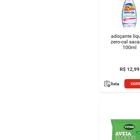
adoçante líq
zero-cal saca
100ml
R$
12
,
99
com
lista