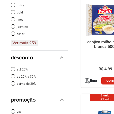
nutry
bold
linea
jasmine
schar
canjica milho
Ver mais 259
branca 50
desconto
R$
4
,
99
até 20%
de 20% a 30%
com
lista
acima de 30%
3 unid.
promoção
+1 selo
yes