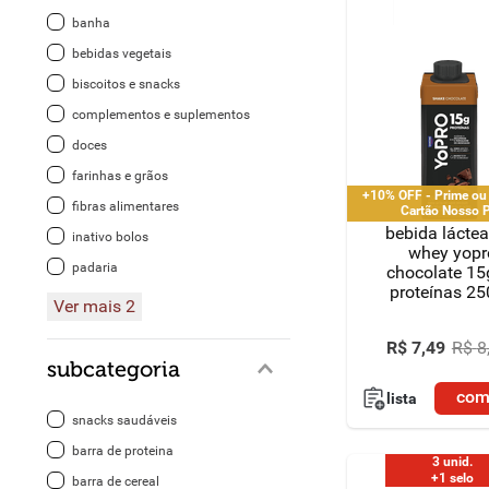
banha
8
º
detergente
bebidas vegetais
biscoitos e snacks
9
º
macarrão
complementos e suplementos
10
º
chocolate
doces
farinhas e grãos
+10% OFF - Prime ou
fibras alimentares
Cartão Nosso 
bebida láctea
inativo bolos
whey yopr
padaria
chocolate 15
proteínas 2
Ver mais 2
R$
7
,
49
R$
8
subcategoria
com
lista
snacks saudáveis
barra de proteina
3 unid.
+1 selo
barra de cereal