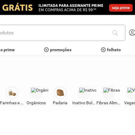
utos
as prime
promoções
folheto
Farinhas e Grãos
Orgânicos
Padaria
Inativo Bolos
Fibras Alimentares
Vega