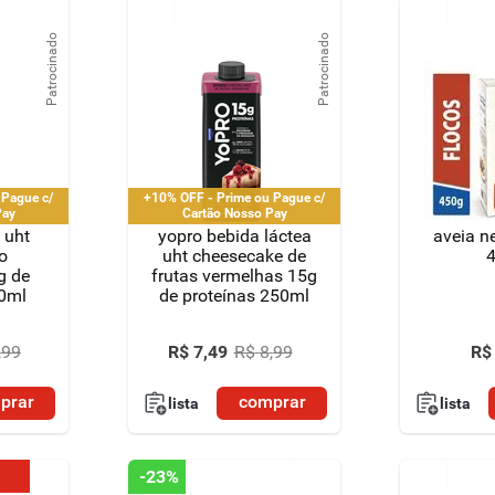
Patrocinado
Patrocinado
 Pague c/
+10% OFF - Prime ou Pague c/
Pay
Cartão Nosso Pay
 uht
yopro bebida láctea
aveia ne
o
uht cheesecake de
g de
frutas vermelhas 15g
50ml
de proteínas 250ml
,
99
R$
7
,
49
R$
8
,
99
R$
prar
comprar
lista
lista
-
23%