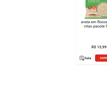
aveia em flocos
vitao pacote 
R$
13
,
99
com
lista