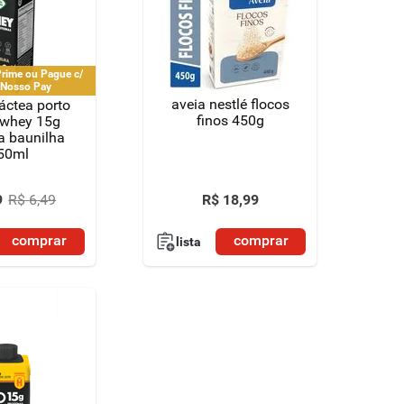
rime ou Pague c/
 Nosso Pay
aveia nestlé flocos
áctea porto
finos 450g
 whey 15g
a baunilha
50ml
R$
18
,
99
9
R$
6
,
49
comprar
comprar
lista