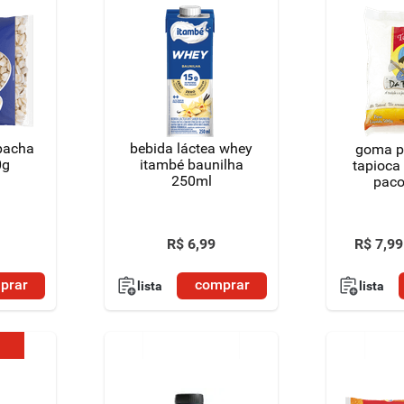
 pacha
bebida láctea whey
goma p
0g
itambé baunilha
tapioca 
250ml
paco
R$
6
,
99
R$
7
,
99
prar
comprar
lista
lista