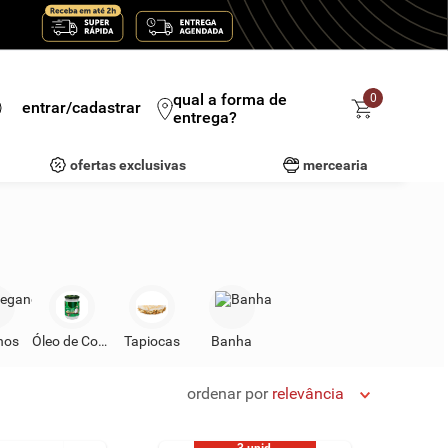
qual a forma de
0
entrar/cadastrar
entrega?
ofertas exclusivas
mercearia
nos
Óleo de Coco
Tapiocas
Banha
ordenar por
relevância
3 unid.