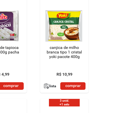
 de tapioca
canjica de milho
500g pacha
branca tipo 1 cristal
yoki pacote 400g
$
4
,
99
R$
10
,
99
comprar
comprar
lista
3 unid.
+1 selo