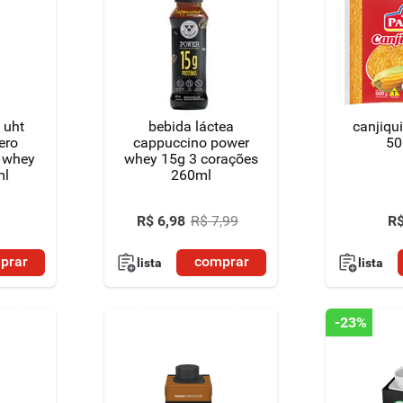
 uht
bebida láctea
canjiqu
ero
cappuccino power
50
é whey
whey 15g 3 corações
ml
260ml
R$
6
,
98
R$
7
,
99
R
prar
comprar
lista
lista
-
23%