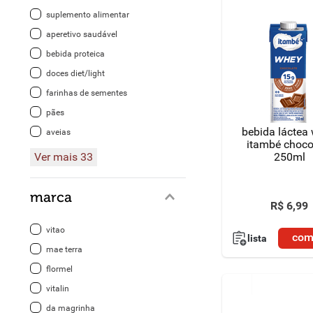
suplemento alimentar
aperetivo saudável
bebida proteica
doces diet/light
farinhas de sementes
pães
bebida láctea
aveias
itambé choco
Ver mais 33
250ml
marca
R$
6
,
99
vitao
com
lista
mae terra
flormel
vitalin
da magrinha