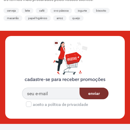
cerveja
leite
café
ovo páscoa
iogurte
biscoito
macarrão
papel higiênico
arroz
queijo
cadastre-se para receber promoções
enviar
aceito a política de privacidade