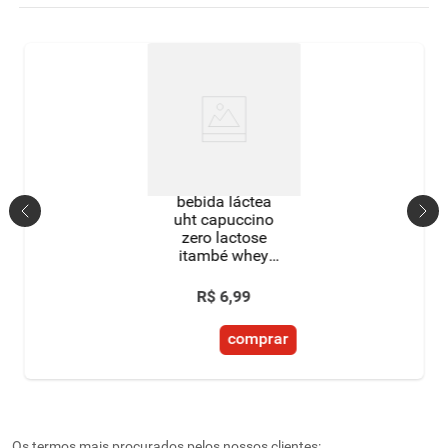
bebida láctea
uht capuccino
zero lactose
itambé whey
caixa 250ml
R$
6
,
99
comprar
Os termos mais procurados pelos nossos clientes: