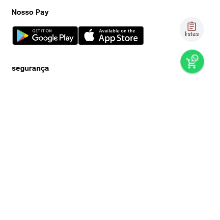
Nosso Pay
listas
preços e produtos válidos, exclusivamente, para compras no
super nosso em casa, sujeitos à alteração de preço, condições
de pagamento e disponibilidade de estoque, sem aviso prévio.
os preços visualizados podem ser diferentes dos praticados
nas lojas físicas super nosso. as fotos dos produtos são
ilustrativas, podendo haver divergência com o produto real,
confirme os detalhes do produto na respectiva descrição. os
produtos estarão sujeitos a disponibilidade de estoque no
momento em que o pedido estiver em separação. todos os