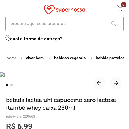
0
procure aqui seus produtos
termos mais buscados
qual a forma de entrega?
1
º
cerveja
viver bem
bebidas vegetais
bebida proteica
2
º
leite
3
º
cafe
4
º
iogurte
5
º
vinhos
bebida láctea uht capuccino zero lactose
itambé whey caixa 250ml
6
º
biscoito
referência
:
229663
7
º
queijo
R$
6
,
99