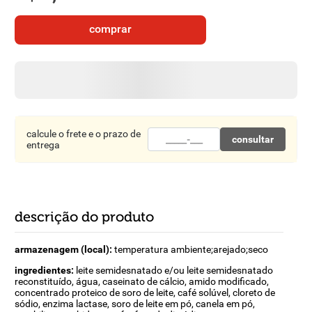
8
º
detergente
comprar
9
º
macarrão
10
º
chocolate
calcule o frete e o prazo de
consultar
entrega
descrição do produto
armazenagem (local):
temperatura ambiente;arejado;seco
ingredientes:
leite semidesnatado e/ou leite semidesnatado
reconstituído, água, caseinato de cálcio, amido modificado,
concentrado proteico de soro de leite, café solúvel, cloreto de
sódio, enzima lactase, soro de leite em pó, canela em pó,