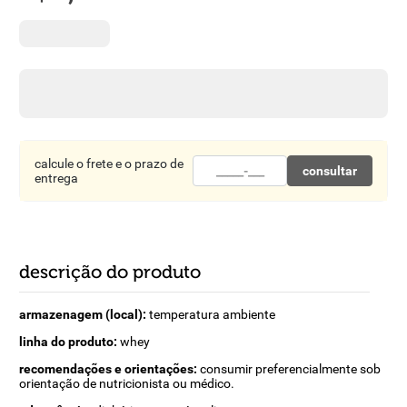
8
º
detergente
9
º
macarrão
10
º
chocolate
calcule o frete e o prazo de
consultar
entrega
descrição do produto
armazenagem (local):
temperatura ambiente
linha do produto:
whey
recomendações e orientações:
consumir preferencialmente sob
orientação de nutricionista ou médico.