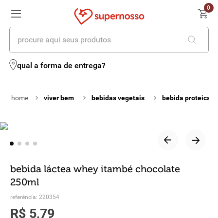
0
procure aqui seus produtos
termos mais buscados
qual a forma de entrega?
1
º
cerveja
viver bem
bebidas vegetais
bebida proteica
2
º
leite
3
º
cafe
4
º
iogurte
5
º
queijo
bebida láctea whey itambé chocolate
250ml
6
º
vinhos
referência
:
220354
7
º
biscoito
R$
5
,
79