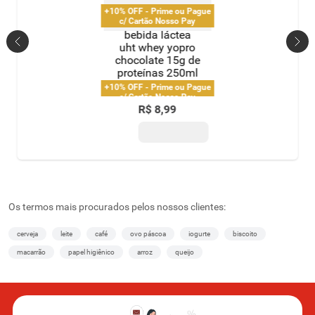
+10% OFF - Prime ou Pague
c/ Cartão Nosso Pay
bebida láctea
uht whey yopro
chocolate 15g de
proteínas 250ml
+10% OFF - Prime ou Pague
c/ Cartão Nosso Pay
R$
8
,
99
Os termos mais procurados pelos nossos clientes:
cerveja
leite
café
ovo páscoa
iogurte
biscoito
macarrão
papel higiênico
arroz
queijo