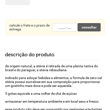
8
º
detergente
9
º
macarrão
10
º
chocolate
calcule o frete e o prazo de
consultar
entrega
descrição do produto
de origem natural, a stévia é retirada de uma planta nativa do
brasil e do paraguai, a stevia rebaudiana.
indicado para adoçar bebidas e alimentos, a fórmula de zero-cal
stévia possui sucralose em sua composição para proporcionar
um gostinho mais doce e pode ser aquecida.
5 gotas equivale a uma colher de chá de açúcar.
armazenar em temperatura ambiente e em local seco e fresco.
esse produto não deve ser consumido por gestantes e lactantes