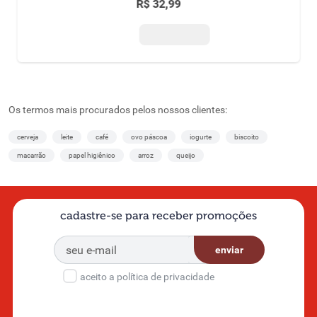
2 unidades de
R$
32
,
99
80ml cada grátis
50% de desconto
na 2ª unidade
Os termos mais procurados pelos nossos clientes:
cerveja
leite
café
ovo páscoa
iogurte
biscoito
macarrão
papel higiênico
arroz
queijo
cadastre-se para receber promoções
enviar
aceito a política de privacidade