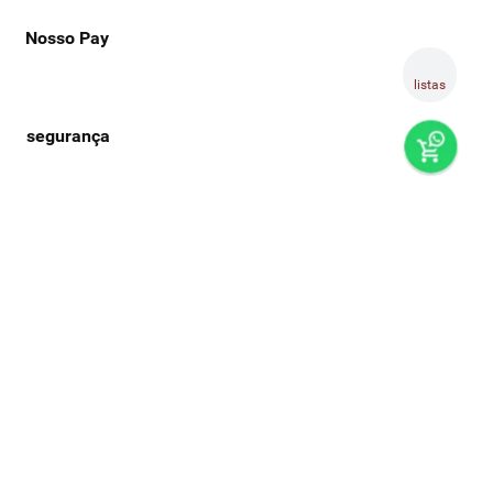
Nosso Pay
listas
preços e produtos válidos, exclusivamente, para compras no
super nosso em casa, sujeitos à alteração de preço, condições
de pagamento e disponibilidade de estoque, sem aviso prévio.
os preços visualizados podem ser diferentes dos praticados
nas lojas físicas super nosso. as fotos dos produtos são
ilustrativas, podendo haver divergência com o produto real,
confirme os detalhes do produto na respectiva descrição. os
produtos estarão sujeitos a disponibilidade de estoque no
momento em que o pedido estiver em separação. todos os
pedidos estão sujeitos a confirmação de dados cadastrais. a
venda e o consumo de bebidas alcoólicas são proibidos para
menores de 18 anos. beba com moderação.