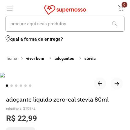
0
procure aqui seus produtos
termos mais buscados
qual a forma de entrega?
1
º
cerveja
viver bem
adoçantes
stevia
2
º
leite
3
º
cafe
4
º
iogurte
5
º
queijo
adoçante líquido zero-cal stevia 80ml
6
º
biscoito
referência
:
210972
R$
22
,
99
7
º
vinhos