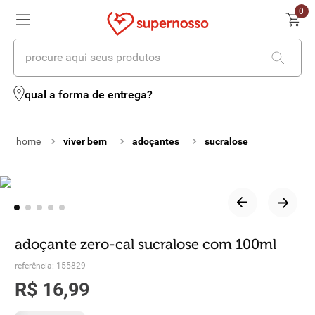
0
procure aqui seus produtos
termos mais buscados
qual a forma de entrega?
1
º
cerveja
viver bem
adoçantes
sucralose
2
º
leite
3
º
cafe
4
º
iogurte
5
º
queijo
adoçante zero-cal sucralose com 100ml
6
º
biscoito
referência
:
155829
R$
16
,
99
7
º
vinhos