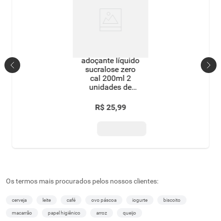
adoçante líquido
sucralose zero
cal 200ml 2
unidades de
100ml cada
grátis 50%
R$
25
,
99
desconto na
segunda
unidade
Os termos mais procurados pelos nossos clientes:
cerveja
leite
café
ovo páscoa
iogurte
biscoito
macarrão
papel higiênico
arroz
queijo