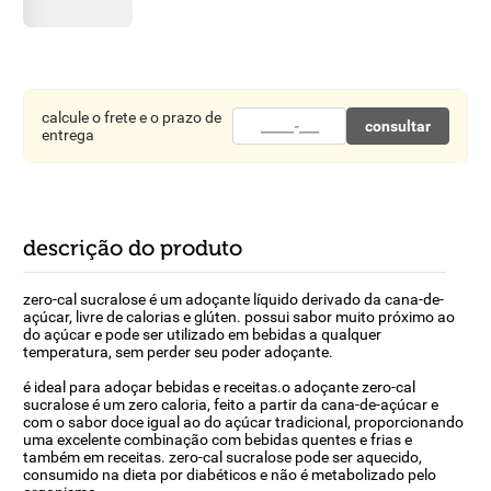
8
º
detergente
9
º
macarrão
10
º
chocolate
calcule o frete e o prazo de
consultar
entrega
descrição do produto
zero-cal sucralose é um adoçante líquido derivado da cana-de-
açúcar, livre de calorias e glúten. possui sabor muito próximo ao
do açúcar e pode ser utilizado em bebidas a qualquer
temperatura, sem perder seu poder adoçante.
é ideal para adoçar bebidas e receitas.o adoçante zero-cal
sucralose é um zero caloria, feito a partir da cana-de-açúcar e
com o sabor doce igual ao do açúcar tradicional, proporcionando
uma excelente combinação com bebidas quentes e frias e
também em receitas. zero-cal sucralose pode ser aquecido,
consumido na dieta por diabéticos e não é metabolizado pelo