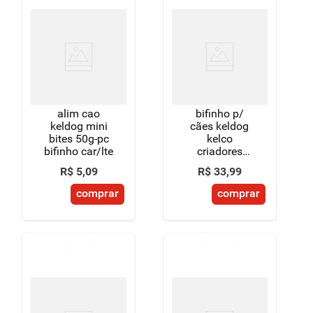
alim cao
bifinho p/
keldog mini
cães keldog
bites 50g-pc
kelco
bifinho car/lte
criadores
churrasco
R$
5
,
09
R$
33
,
99
500g leve +
pague -
comprar
comprar