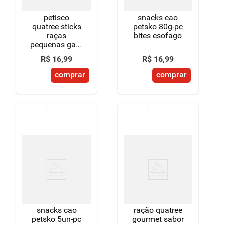
petisco
snacks cao
quatree sticks
petsko 80g-pc
raças
bites esofago
pequenas gato
60g
R$
16
,
99
R$
16
,
99
comprar
comprar
snacks cao
ração quatree
petsko 5un-pc
gourmet sabor