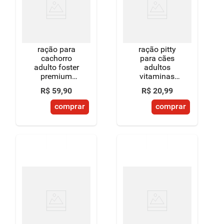
ração para
ração pitty
cachorro
para cães
adulto foster
adultos
premium
vitaminas
original 7kg
proteínas 2kg
R$
59
,
90
R$
20
,
99
comprar
comprar