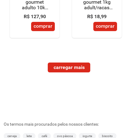
gourmet
gourmet 1kg
adulto 10kg
adult/racas
peixe carne
peq
R$
127
,
90
R$
18
,
99
frango
comprar
comprar
Os termos mais procurados pelos nossos clientes:
cerveja
leite
café
ovo páscoa
iogurte
biscoito