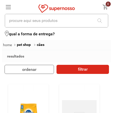
0
procure aqui seus produtos
termos mais buscados
qual a forma de entrega?
1
º
cerveja
pet shop
cães
2
º
leite
3
º
cafe
filtrar
ordenar
4
º
iogurte
5
º
vinhos
6
º
biscoito
7
º
queijo