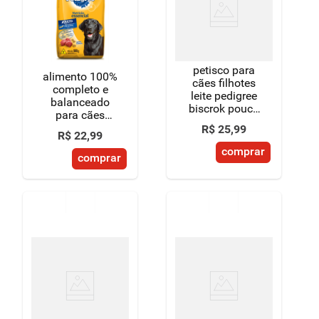
8
º
detergente
9
º
macarrão
petisco para
10
º
chocolate
alimento 100%
cães filhotes
completo e
leite pedigree
balanceado
biscrok pouch
para cães
300g
adultos carne
R$
25
,
99
R$
22
,
99
pedigree
comprar
nutrição
comprar
essencial
pacote 900g