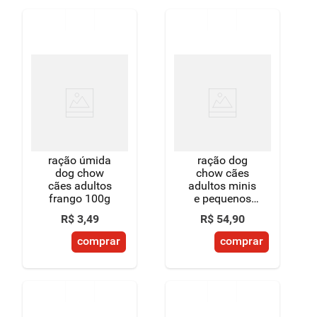
ração úmida
ração dog
dog chow
chow cães
cães adultos
adultos minis
frango 100g
e pequenos
sabor carne,
R$
3
,
49
R$
54
,
90
frango e arroz
3kg
comprar
comprar