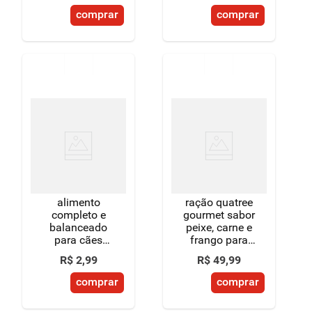
comprar
comprar
alimento
ração quatree
completo e
gourmet sabor
balanceado
peixe, carne e
para cães
frango para
adultos frango
cães filhotes
R$
2
,
99
R$
49
,
99
ao molho
3kg
pedigree
comprar
comprar
sachê 100g