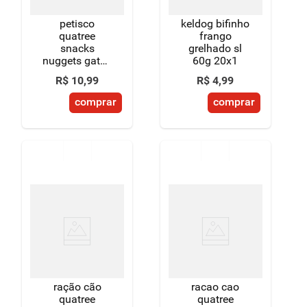
petisco
keldog bifinho
quatree
frango
snacks
grelhado sl
nuggets gatos
60g 20x1
bola e pelo
R$
10
,
99
R$
4
,
99
60g
comprar
comprar
ração cão
racao cao
quatree
quatree