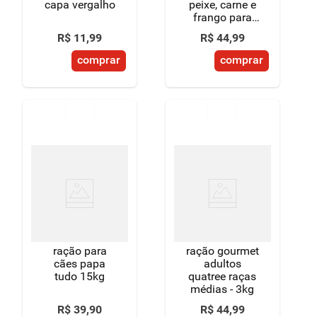
capa vergalho
peixe, carne e
frango para
cães adultos
R$
11
,
99
R$
44
,
99
raças
pequenas 3kg
comprar
comprar
ração para
ração gourmet
cães papa
adultos
tudo 15kg
quatree raças
médias - 3kg
R$
39
,
90
R$
44
,
99