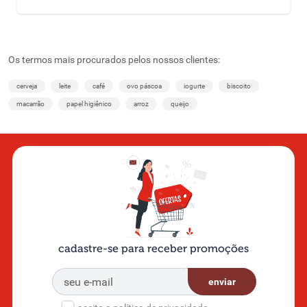
Os termos mais procurados pelos nossos clientes:
cerveja
leite
café
ovo páscoa
iogurte
biscoito
macarrão
papel higiênico
arroz
queijo
cadastre-se para receber promoções
enviar