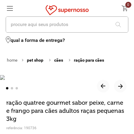
0
procure aqui seus produtos
termos mais buscados
qual a forma de entrega?
1
º
cerveja
pet shop
cães
ração para cães
2
º
leite
3
º
cafe
4
º
iogurte
5
º
queijo
ração quatree gourmet sabor peixe, carne
e frango para cães adultos raças pequenas
6
º
vinhos
3kg
7
º
biscoito
referência
:
190736