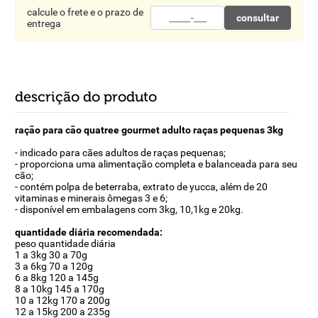
calcule o frete e o prazo de
consultar
entrega
descrição do produto
ração para cão quatree gourmet adulto raças pequenas 3kg
- indicado para cães adultos de raças pequenas;
- proporciona uma alimentação completa e balanceada para seu
cão;
- contém polpa de beterraba, extrato de yucca, além de 20
vitaminas e minerais ômegas 3 e 6;
- disponível em embalagens com 3kg, 10,1kg e 20kg.
quantidade diária recomendada:
peso quantidade diária
1 a 3kg 30 a 70g
3 a 6kg 70 a 120g
6 a 8kg 120 a 145g
8 a 10kg 145 a 170g
10 a 12kg 170 a 200g
12 a 15kg 200 a 235g