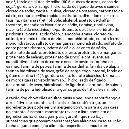
soja*, farelo de glúten de milho (60)*, quirera de arroz, casca de
soja*, gordura de frango, hidrolisado de fígado de aves e suínos,
cloreto de sódio, zeolita, inulina, cloreto de potássio, carbonato de
cálcio, cenoura, ervilha moída desidratada, dl-metionina, l-lisina,
taurina, vitaminas (retinol, colecalciferol, acetato de d-alfa-
tocoferol, menadiona bissulfito de sódio, tiamina, riboflavina,
niacina (ácido nicotínico), d-pantotenato de cálcio, cloridrato de
piridoxina, biotina, ácido fólico, cianocobalamina, cloreto de
colina), minerais (sulfato de zinco monohidratado, sulfato ferroso
monohidratado, sulfato de manganês monohidratado, sulfato de
cobre pentahidratado, iodato de cálcio, selenito de sódio,
proteinato de cobre, proteinato de ferro, proteinato de manganês,
proteinato de selênio, proteinato de zinco) e bht. eventuais
substitutivos: farinha de carne e osso de bovinos, farinha de
salmão, farinha de peixes, farinha de sardinha, farinha de tilápia,
farinha hidrolisada de aves, grão de sorgo, trigo integral, farelo de
glúten de milho (21)*, gordura suína, fosfato bicálcico, biomassa
de microalgas (schizochtrium sp.), hidrolisado de fígado
desidratado de aves, hidrolisado de fígado desidratado de suínos,
farinha de pena hidrolisada, triguilho, grão de triticale e milheto.
a ração dog chow cães adultos minis e pequenos sabor frango e
arroz é livre de corantes artificiais e não contém trigo, um
ingrediente que pode ser um alérgeno comum para alguns cães.
no entanto, é sempre importante revisar a lista completa de
ingredientes na embalagem para garantir que não haja
substâncias que possam causar reações alérgicas. caso seu cão
tenha alguma condição alimentar específica, consulte um