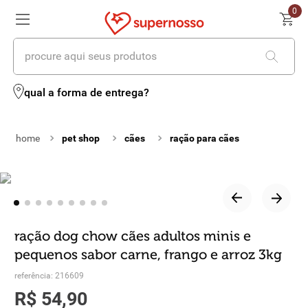
0
procure aqui seus produtos
termos mais buscados
qual a forma de entrega?
1
º
cerveja
pet shop
cães
ração para cães
2
º
leite
3
º
cafe
4
º
iogurte
5
º
queijo
ração dog chow cães adultos minis e
pequenos sabor carne, frango e arroz 3kg
6
º
vinhos
referência
:
216609
7
º
biscoito
R$
54
,
90