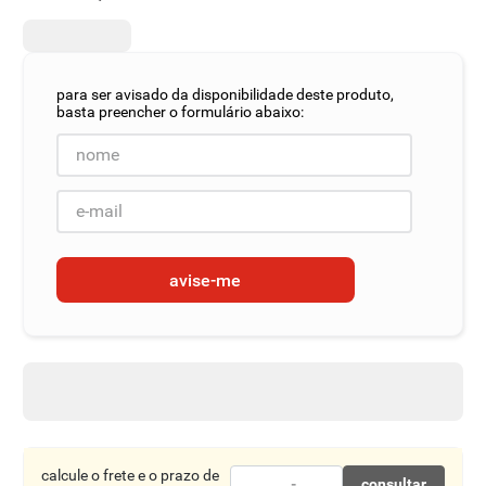
8
º
detergente
9
º
macarrão
10
º
chocolate
avise-me
calcule o frete e o prazo de
consultar