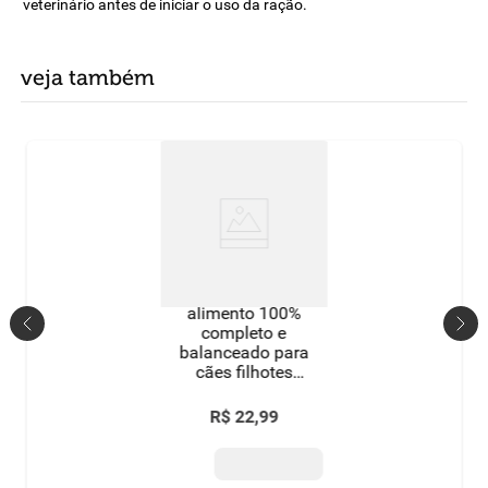
veterinário antes de iniciar o uso da ração.
veja também
alimento 100%
completo e
balanceado para
cães filhotes
carne, frango e
cereais pedigree
R$
22
,
99
pacote 900g