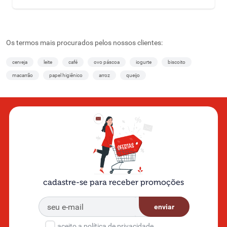
Os termos mais procurados pelos nossos clientes:
cerveja
leite
café
ovo páscoa
iogurte
biscoito
macarrão
papel higiênico
arroz
queijo
cadastre-se para receber promoções
enviar
aceito a política de privacidade