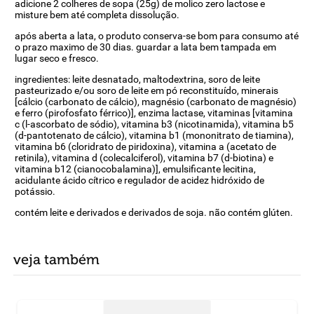
adicione 2 colheres de sopa (25g) de molico zero lactose e
misture bem até completa dissolução.
após aberta a lata, o produto conserva-se bom para consumo até
o prazo maximo de 30 dias. guardar a lata bem tampada em
lugar seco e fresco.
ingredientes: leite desnatado, maltodextrina, soro de leite
pasteurizado e/ou soro de leite em pó reconstituído, minerais
[cálcio (carbonato de cálcio), magnésio (carbonato de magnésio)
e ferro (pirofosfato férrico)], enzima lactase, vitaminas [vitamina
c (l-ascorbato de sódio), vitamina b3 (nicotinamida), vitamina b5
(d-pantotenato de cálcio), vitamina b1 (mononitrato de tiamina),
vitamina b6 (cloridrato de piridoxina), vitamina a (acetato de
retinila), vitamina d (colecalciferol), vitamina b7 (d-biotina) e
vitamina b12 (cianocobalamina)], emulsificante lecitina,
acidulante ácido cítrico e regulador de acidez hidróxido de
potássio.
contém leite e derivados e derivados de soja. não contém glúten.
veja também