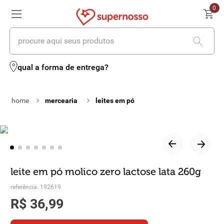
0
procure aqui seus produtos
termos mais buscados
qual a forma de entrega?
1
º
cerveja
mercearia
leites em pó
2
º
leite
3
º
cafe
4
º
iogurte
5
º
queijo
leite em pó molico zero lactose lata 260g
6
º
biscoito
referência
:
192619
R$
36
,
99
7
º
vinhos