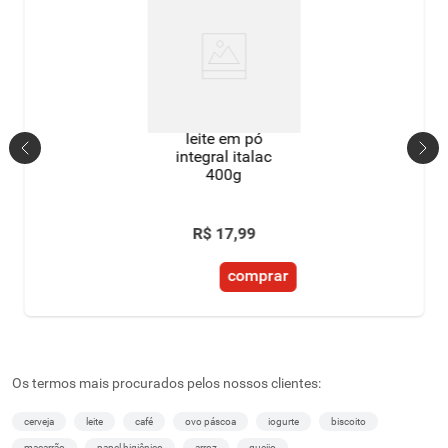
leite em pó
integral italac
400g
R$
17
,
99
comprar
Os termos mais procurados pelos nossos clientes:
cerveja
leite
café
ovo páscoa
iogurte
biscoito
macarrão
papel higiênico
arroz
queijo