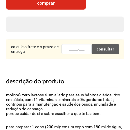
comprar
8
º
detergente
9
º
macarrão
10
º
chocolate
calcule o frete e o prazo de
consultar
entrega
descrição do produto
molico® zero lactose é um aliado para seus hábitos diários. rico
em cálcio, com 11 vitaminas e minerais e 0% gorduras totais,
contribui para a manutenção e saúde dos ossos, imunidade e
redução do cansaço.
porque cuidar de si é sobre escolher o que te faz bem!
para preparar 1 copo (200 ml): em um copo com 180 ml de água,