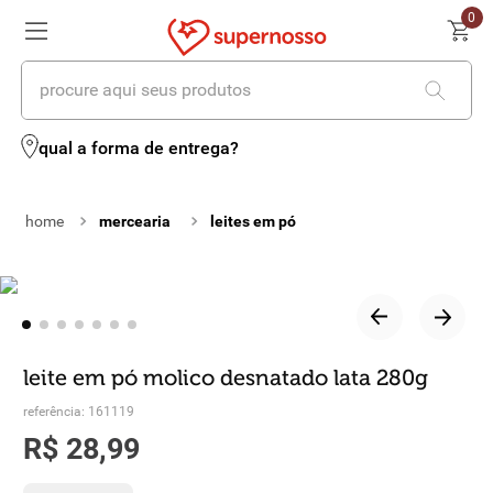
0
procure aqui seus produtos
termos mais buscados
qual a forma de entrega?
1
º
cerveja
mercearia
leites em pó
2
º
leite
3
º
cafe
4
º
iogurte
5
º
vinhos
leite em pó molico desnatado lata 280g
6
º
biscoito
referência
:
161119
R$
28
,
99
7
º
queijo