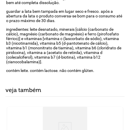
bem até completa dissolução.
guardar a lata bem tampada em lugar seco e fresco. após a
abertura da lata o produto conversa-se bom para o consumo até
o prazo máximo de 30 dias.
ingredientes: leite desnatado, minerais [cálcio (carbonato de
cálcio), magnésio (carbonato de magnésio) e ferro (pirofosfato
férrico)] e vitaminas [vitamina c (lascorbato de sódio), vitamina
b3 (nicotinamida), vitamina b5 (d-pantotenato de cálcio),
vitamina b1 (mononitrato de tiamina), vitamina b6 (cloridrato de
piridoxina), vitamina a (acetato de retinila), vitamina d
(colecalciferol), vitamina b7 (d-biotina), vitamina b12
(cianocobalamina)].
contém leite. contém lactose. não contém glúten.
veja também