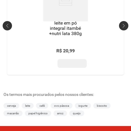
leite em pó
integral itambé
+nutri lata 380g
R$
20
,
99
Os termos mais procurados pelos nossos clientes:
cerveja
leite
café
ovo páscoa
iogurte
biscoito
macarrão
papel higiênico
arroz
queijo