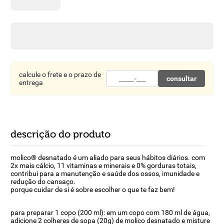
8
º
detergente
9
º
macarrão
10
º
chocolate
calcule o frete e o prazo de
consultar
entrega
descrição do produto
molico® desnatado é um aliado para seus hábitos diários. com
2x mais cálcio, 11 vitaminas e minerais e 0% gorduras totais,
contribui para a manutenção e saúde dos ossos, imunidade e
redução do cansaço.
porque cuidar de si é sobre escolher o que te faz bem!
para preparar 1 copo (200 ml): em um copo com 180 ml de água,
adicione 2 colheres de sopa (20g) de molico desnatado e misture