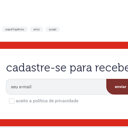
papel higiênico
arroz
queijo
cadastre-se para rece
enviar
aceito a política de privacidade