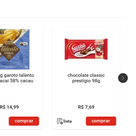
g garoto talento
chocolate classic
 acai 38% cacau
prestígio 98g
R$
14
,
99
R$
7
,
69
comprar
comprar
lista