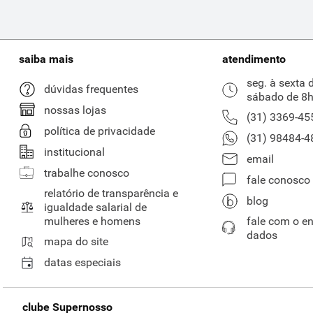
saiba mais
atendimento
seg. à sexta 
dúvidas frequentes
sábado de 8h
nossas lojas
(31) 3369-45
política de privacidade
(31) 98484-4
institucional
email
trabalhe conosco
fale conosco
relatório de transparência e
blog
igualdade salarial de
mulheres e homens
fale com o e
dados
mapa do site
datas especiais
clube Supernosso