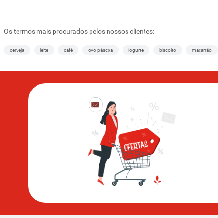
Os termos mais procurados pelos nossos clientes:
cerveja
leite
café
ovo páscoa
iogurte
biscoito
macarrão