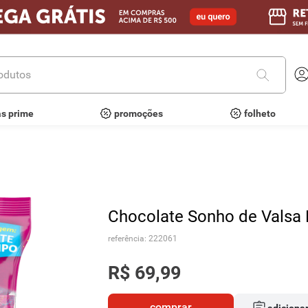
utos
as prime
promoções
folheto
Chocolate Sonho de Valsa
referência
:
222061
R$
69
,
99
comprar