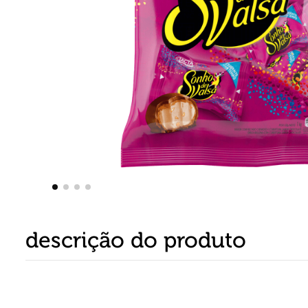
8
º
detergente
9
º
macarrão
10
º
chocolate
descrição do produto