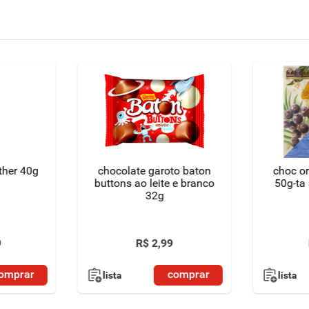
ther 40g
chocolate garoto baton
choc or
buttons ao leite e branco
50g-ta
32g
9
R$
2
,
99
omprar
comprar
lista
lista