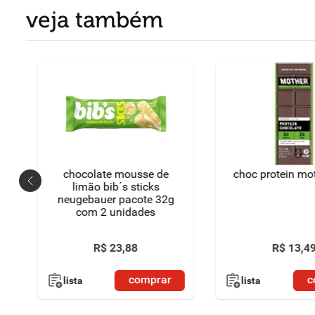
veja também
chocolate mousse de
choc protein mo
limão bib´s sticks
neugebauer pacote 32g
com 2 unidades
R$
23
,
88
R$
13
,
4
comprar
c
lista
lista