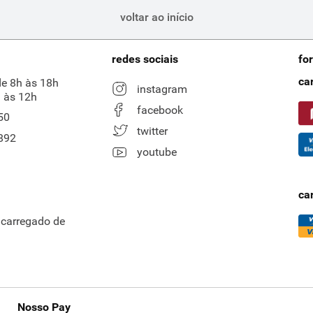
voltar ao início
redes sociais
fo
ca
de 8h às 18h
instagram
 às 12h
facebook
50
twitter
892
youtube
ca
ncarregado de
Nosso Pay