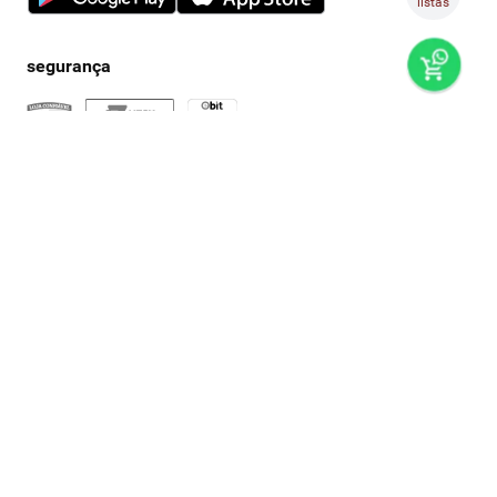
listas
preços e produtos válidos, exclusivamente, para compras no
super nosso em casa, sujeitos à alteração de preço, condições
de pagamento e disponibilidade de estoque, sem aviso prévio.
os preços visualizados podem ser diferentes dos praticados
nas lojas físicas super nosso. as fotos dos produtos são
ilustrativas, podendo haver divergência com o produto real,
confirme os detalhes do produto na respectiva descrição. os
produtos estarão sujeitos a disponibilidade de estoque no
momento em que o pedido estiver em separação. todos os
pedidos estão sujeitos a confirmação de dados cadastrais. a
venda e o consumo de bebidas alcoólicas são proibidos para
menores de 18 anos. beba com moderação.
© grupo super nosso | multi formato distribuidora s/a / cnpj: