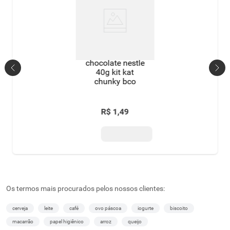
chocolate nestle
40g kit kat
chunky bco
R$
1
,
49
Os termos mais procurados pelos nossos clientes:
cerveja
leite
café
ovo páscoa
iogurte
biscoito
macarrão
papel higiênico
arroz
queijo