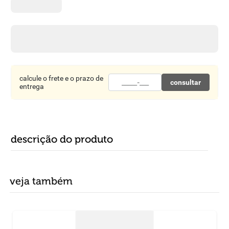
8
º
detergente
9
º
macarrão
10
º
chocolate
calcule o frete e o prazo de
consultar
entrega
descrição do produto
veja também