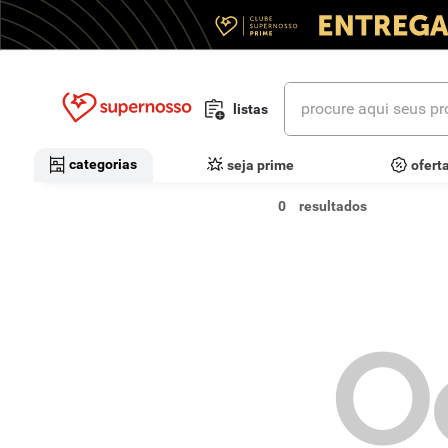
procure aqui seus prod
listas
termos mais buscados
categorias
seja prime
ofert
1
º
cerveja
0
2
º
leite
3
º
cafe
4
º
iogurte
O
5
º
vinhos
6
º
biscoito
7
º
queijo