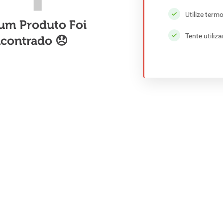
Utilize term
Tente utiliz