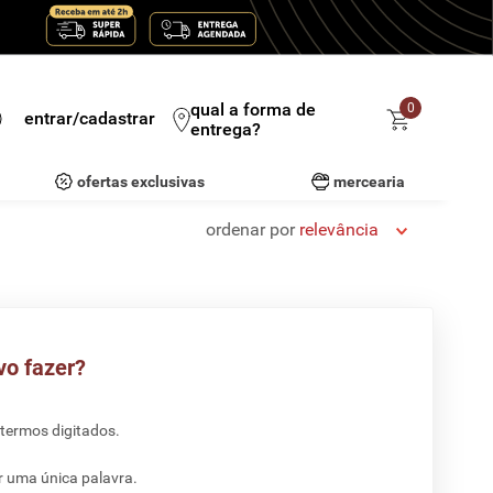
qual a forma de
0
entrar/cadastrar
entrega?
ofertas exclusivas
mercearia
ordenar por
relevância
vo fazer?
 termos digitados.
ar uma única palavra.