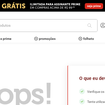
utos
as prime
promoções
folheto
O que eu de
ops!
Verifique os
Tente utiliz