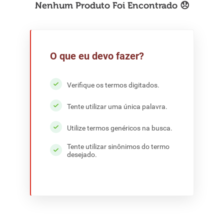
8
º
detergente
9
º
macarrão
10
º
chocolate
O que eu devo fazer?
Verifique os termos digitados.
Tente utilizar uma única palavra.
Utilize termos genéricos na busca.
Tente utilizar sinônimos do termo
desejado.