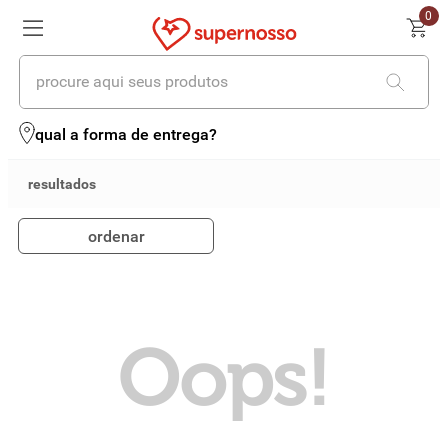
0
procure aqui seus produtos
termos mais buscados
qual a forma de entrega?
1
º
cerveja
2
º
leite
ordenar
3
º
cafe
4
º
iogurte
5
º
queijo
Oops!
6
º
vinhos
7
º
biscoito