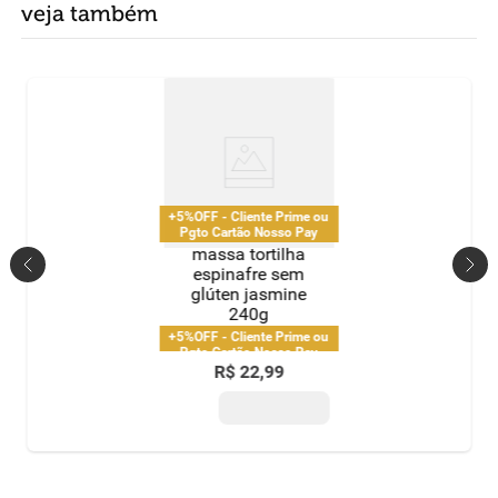
veja também
+5%OFF - Cliente Prime ou
Pgto Cartão Nosso Pay
massa tortilha
espinafre sem
glúten jasmine
240g
+5%OFF - Cliente Prime ou
Pgto Cartão Nosso Pay
R$
22
,
99