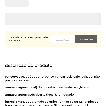
8
º
detergente
9
º
macarrão
10
º
chocolate
calcule o frete e o prazo de
consultar
entrega
descrição do produto
conservação:
após aberto, conservar em recipiente fechado. não
precisa congelar.
armazenagem (local):
temperatura ambiente;seco;fresco
armazenagem após aberto (local):
refrigerado
ingredientes:
água, amido de milho, farinha de arroz, farinha de
trigo sarraceno, mix de sementes (linhaça, quinoa vermelha,