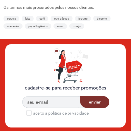
Os termos mais procurados pelos nossos clientes:
cerveja
leite
café
ovo páscoa
iogurte
biscoito
macarrão
papel higiênico
arroz
queijo
cadastre-se para receber promoções
enviar
aceito a política de privacidade