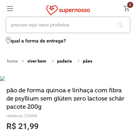
0
procure aqui seus produtos
termos mais buscados
qual a forma de entrega?
1
º
cerveja
viver bem
padaria
pães
2
º
leite
3
º
cafe
4
º
iogurte
pão de forma quinoa e linhaça com fibra
de psyllium sem glúten zero lactose schär
5
º
queijo
pacote 200g
6
º
vinhos
referência
:
225498
R$
21
,
99
7
º
biscoito