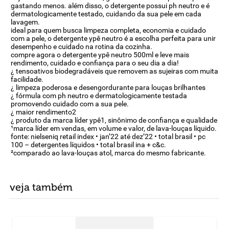
gastando menos. além disso, o detergente possui ph neutro e é
dermatologicamente testado, cuidando da sua pele em cada
lavagem.
ideal para quem busca limpeza completa, economia e cuidado
com a pele, o detergente ypê neutro é a escolha perfeita para unir
desempenho e cuidado na rotina da cozinha.
compre agora o detergente ypê neutro 500ml e leve mais
rendimento, cuidado e confiança para o seu dia a dia!
¿ tensoativos biodegradáveis que removem as sujeiras com muita
facilidade.
¿ limpeza poderosa e desengordurante para louças brilhantes
¿ fórmula com ph neutro e dermatologicamente testada
promovendo cuidado com a sua pele.
¿ maior rendimento2
¿ produto da marca líder ypê1, sinônimo de confiança e qualidade
¹marca líder em vendas, em volume e valor, de lava-louças líquido.
fonte: nielseniq retail index • jan’22 até dez’22 • total brasil • pc
100 – detergentes líquidos • total brasil ina + c&c.
²comparado ao lava-louças atol, marca do mesmo fabricante.
veja também