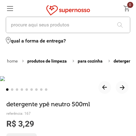
0
procure aqui seus produtos
termos mais buscados
qual a forma de entrega?
1
º
cerveja
produtos de limpeza
para cozinha
detergentes
2
º
leite
3
º
cafe
4
º
iogurte
5
º
vinhos
detergente ypê neutro 500ml
6
º
biscoito
referência
:
167
R$
3
,
29
7
º
queijo