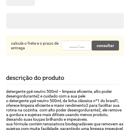
8
º
detergente
9
º
macarrão
10
º
chocolate
calcule o frete e o prazo de
consultar
entrega
descrição do produto
detergente ypê neutro 500ml – limpeza eficiente, alto poder
desengordurante2 e cuidado com a sua pele
o detergente ypê neutro 500ml, da linha clássica nº1 do brasil1,
oferece limpeza eficiente e maior rendimento2 para facilitar sua
rotina na cozinha. com alto poder desengordurante2, ele remove
a gordura e sujeiras mais difíceis usando menos produto,
deixando suas louças brilhando e impecáveis.
sua fórmula contém tensoativos biodegradáveis que removem as
sujeiras com muita facilidade, garantindo uma limpeza impecável