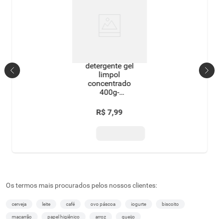
detergente gel
limpol
concentrado
400g-
cereja&hibisco
R$
7
,
99
Os termos mais procurados pelos nossos clientes:
cerveja
leite
café
ovo páscoa
iogurte
biscoito
macarrão
papel higiênico
arroz
queijo