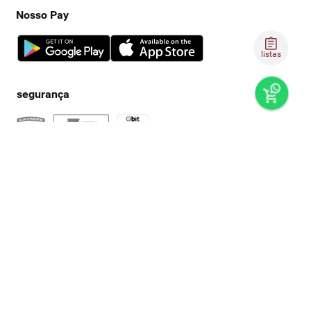
Nosso Pay
listas
preços e produtos válidos, exclusivamente, para compras no
super nosso em casa, sujeitos à alteração de preço, condições
de pagamento e disponibilidade de estoque, sem aviso prévio.
os preços visualizados podem ser diferentes dos praticados
nas lojas físicas super nosso. as fotos dos produtos são
ilustrativas, podendo haver divergência com o produto real,
confirme os detalhes do produto na respectiva descrição. os
produtos estarão sujeitos a disponibilidade de estoque no
momento em que o pedido estiver em separação. todos os
pedidos estão sujeitos a confirmação de dados cadastrais. a