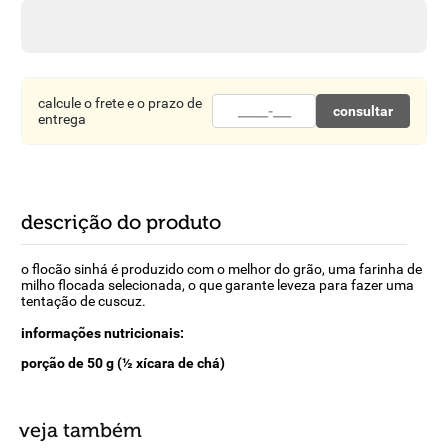
8
º
detergente
9
º
macarrão
10
º
chocolate
calcule o frete e o prazo de
consultar
entrega
descrição do produto
o flocão sinhá é produzido com o melhor do grão, uma farinha de
milho flocada selecionada, o que garante leveza para fazer uma
tentação de cuscuz.
informações nutricionais:
porção de 50 g (½ xícara de chá)
veja também