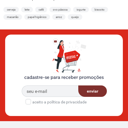
cerveja
leite
café
ovo páscoa
iogurte
biscoito
macarrão
papel higiênico
arroz
queijo
cadastre-se para receber promoções
enviar
aceito a política de privacidade