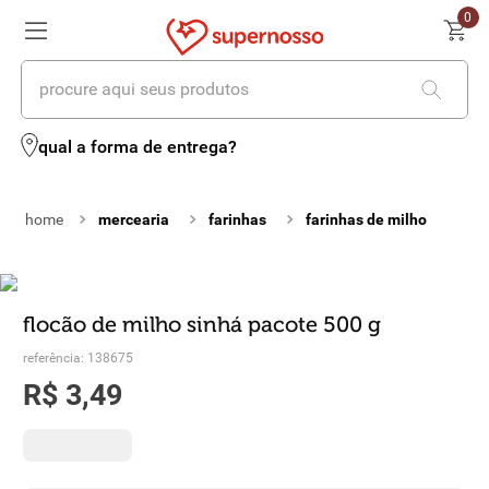
0
procure aqui seus produtos
termos mais buscados
qual a forma de entrega?
1
º
cerveja
mercearia
farinhas
farinhas de milho
2
º
leite
3
º
cafe
4
º
iogurte
flocão de milho sinhá pacote 500 g
referência
:
138675
5
º
queijo
R$
3
,
49
6
º
biscoito
7
º
vinhos