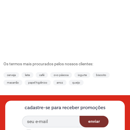
Os termos mais procurados pelos nossos clientes:
cerveja
leite
café
ovo páscoa
iogurte
biscoito
macarrão
papel higiênico
arroz
queijo
cadastre-se para receber promoções
enviar