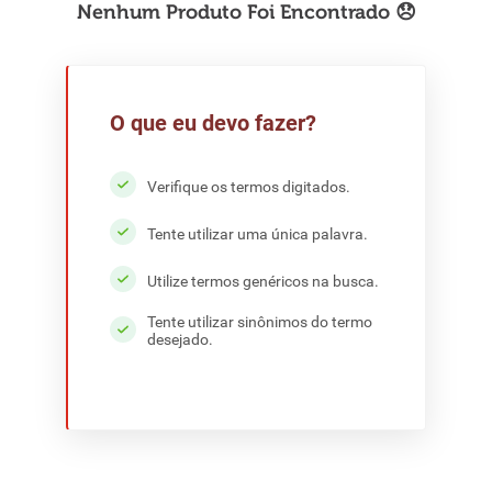
8
º
detergente
9
º
macarrão
10
º
chocolate
O que eu devo fazer?
Verifique os termos digitados.
Tente utilizar uma única palavra.
Utilize termos genéricos na busca.
Tente utilizar sinônimos do termo
desejado.