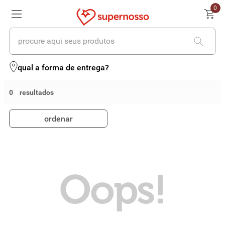
0
procure aqui seus produtos
termos mais buscados
qual a forma de entrega?
1
º
cerveja
0
2
º
leite
ordenar
3
º
cafe
4
º
iogurte
5
º
vinhos
Oops!
6
º
biscoito
7
º
queijo