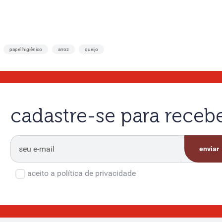
papel higiênico
arroz
queijo
cadastre-se para rece
enviar
aceito a política de privacidade