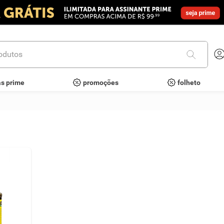
utos
as prime
promoções
folheto