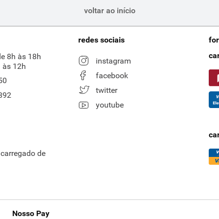
voltar ao início
redes sociais
fo
ca
de 8h às 18h
instagram
 às 12h
facebook
50
twitter
892
youtube
ca
ncarregado de
Nosso Pay