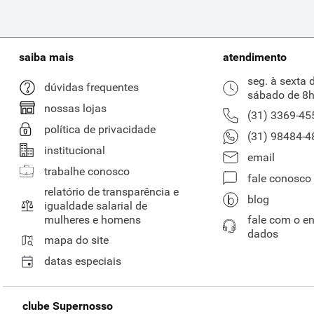
saiba mais
atendimento
seg. à sexta 
dúvidas frequentes
sábado de 8h
nossas lojas
(31) 3369-45
política de privacidade
(31) 98484-4
institucional
email
trabalhe conosco
fale conosco
relatório de transparência e
blog
igualdade salarial de
mulheres e homens
fale com o e
dados
mapa do site
datas especiais
clube Supernosso