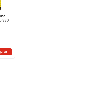
ana
o 330
prar