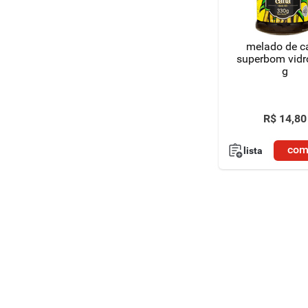
8
º
detergente
melado de c
9
º
macarrão
superbom vidr
g
10
º
chocolate
R$
14
,
80
com
lista