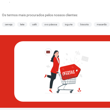
.
Os termos mais procurados pelos nossos clientes:
cerveja
leite
café
ovo páscoa
iogurte
biscoito
macarrão