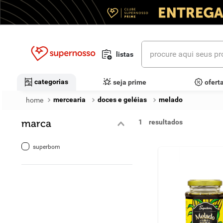
procure aqui seus prod
listas
termos mais buscados
categorias
seja prime
ofert
1
º
cerveja
mercearia
doces e geléias
melado
2
º
leite
marca
1
3
º
cafe
superbom
4
º
iogurte
5
º
queijo
6
º
biscoito
7
º
vinhos