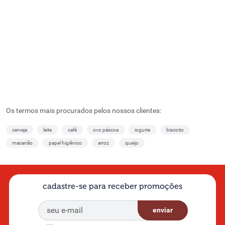
Os termos mais procurados pelos nossos clientes:
cerveja
leite
café
ovo páscoa
iogurte
biscoito
macarrão
papel higiênico
arroz
queijo
cadastre-se para receber promoções
enviar