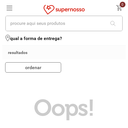
0
procure aqui seus produtos
termos mais buscados
qual a forma de entrega?
1
º
cerveja
2
º
leite
ordenar
3
º
cafe
4
º
iogurte
5
º
queijo
Oops!
6
º
biscoito
7
º
vinhos