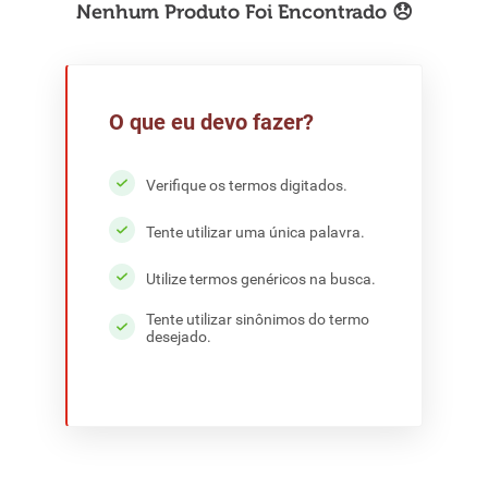
8
º
detergente
9
º
macarrão
10
º
chocolate
O que eu devo fazer?
Verifique os termos digitados.
Tente utilizar uma única palavra.
Utilize termos genéricos na busca.
Tente utilizar sinônimos do termo
desejado.