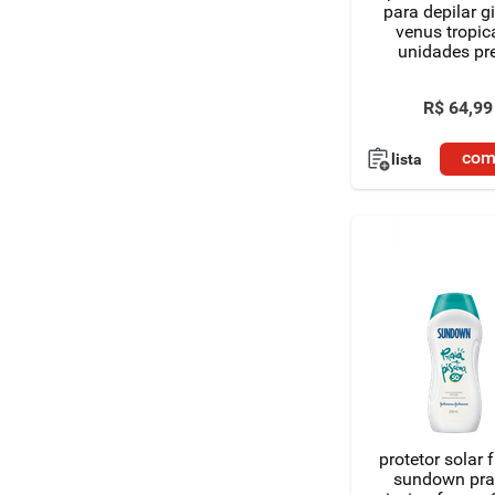
para depilar gi
venus tropic
unidades pr
especial
R$
64
,
99
com
lista
protetor solar 
sundown pra