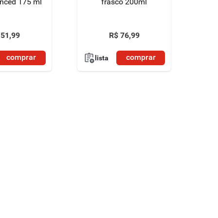
nced 175 ml
frasco 200ml
51
,
99
R$
76
,
99
comprar
comprar
lista