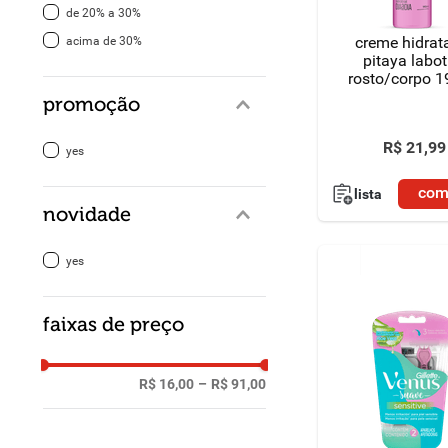
de 20% a 30%
creme hidrat
acima de 30%
pitaya labot
rosto/corpo 
promoção
R$
21
,
99
yes
com
lista
novidade
yes
faixas de preço
R$ 16,00
–
R$ 91,00