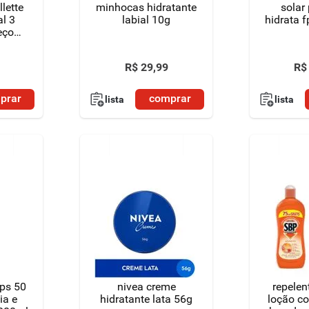
llette
minhocas hidratante
solar 
al 3
labial 10g
hidrata 
eço
R$
29
,
99
R$
prar
comprar
lista
lista
fps 50
nivea creme
repelen
ia e
hidratante lata 56g
loção co