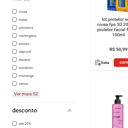
8
º
detergente
nivea
kit protetor s
loreal
9
º
chocolate
nivea fps 30 2
johnsons
protetor facial 
100ml
10
º
macarrão
neutrogena
paixao
R$
50
,
99
depi-roll
davene
com
lista
sundown
monange
venus
Ver mais 52
desconto
até 20%