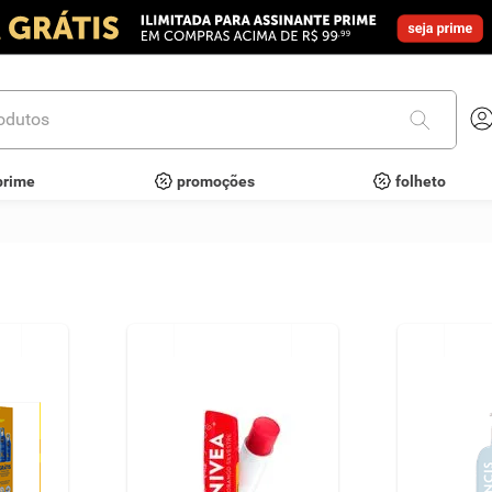
utos
prime
promoções
folheto