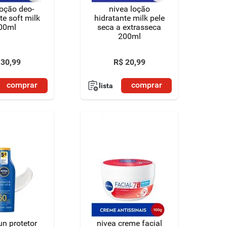
loção deo-
nivea loção
te soft milk
hidratante milk pele
00ml
seca a extrasseca
200ml
30
,
99
R$
20
,
99
comprar
comprar
lista
un protetor
nivea creme facial