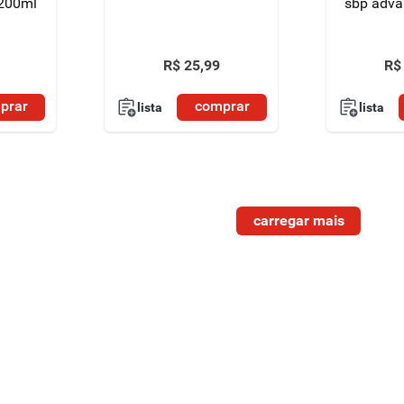
 200ml
sbp adva
R$
25
,
99
R$
prar
comprar
lista
lista