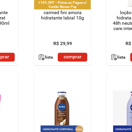
+10% OFF - Prime ou Pague c/
Cartão Nosso Pay
ante
carmed fini amora
loção
rat
hidratante labial 10g
hidrata
190ml
48h neut
care inte
2
R$
29
,
99
R$
prar
comprar
lista
lista