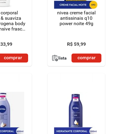
 corporal
nivea creme facial
 & suaviza
antissinais q10
rogena body
power noite 49g
nsive frasco
00ml
33
,
99
R$
59
,
99
comprar
comprar
lista