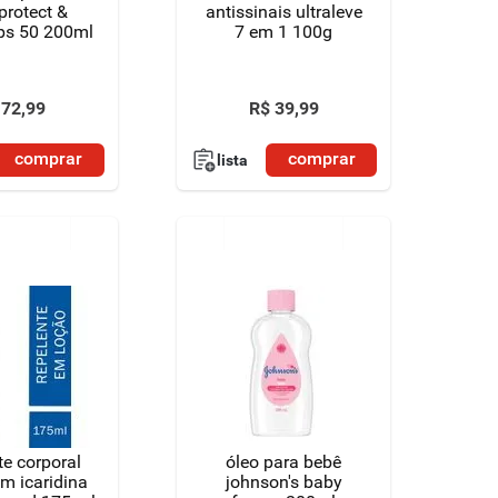
protect &
antissinais ultraleve
fps 50 200ml
7 em 1 100g
72
,
99
R$
39
,
99
comprar
comprar
lista
te corporal
óleo para bebê
m icaridina
johnson's baby