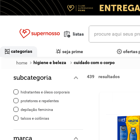
procure aqui seus prod
listas
termos mais buscados
categorias
seja prime
ofertas 
1
º
cerveja
higiene e beleza
cuidado com o corpo
2
º
leite
subcategoria
439
3
º
cafe
hidratantes e óleos corporais
4
º
iogurte
protetores e repelentes
depilação feminina
5
º
vinhos
talcos e colônias
6
º
biscoito
marca
7
º
queijo