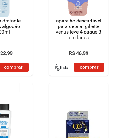
hidratante
aparelho descartável
s algodão
para depilar gillette
00ml
venus leve 4 pague 3
unidades
22
,
99
R$
46
,
99
comprar
comprar
lista