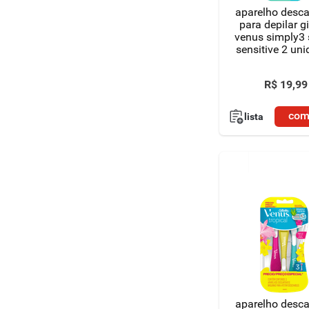
aparelho desca
para depilar gi
venus simply3
sensitive 2 un
R$
19
,
99
com
lista
aparelho desca