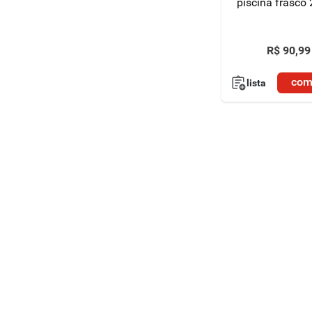
piscina frasco
R$
90
,
99
com
lista