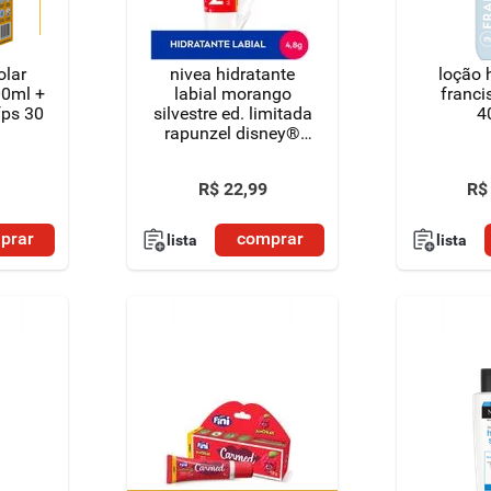
olar
nivea hidratante
loção 
00ml +
labial morango
franci
fps 30
silvestre ed. limitada
4
rapunzel disney®
princesa 4,8g
R$
22
,
99
R$
prar
comprar
lista
lista