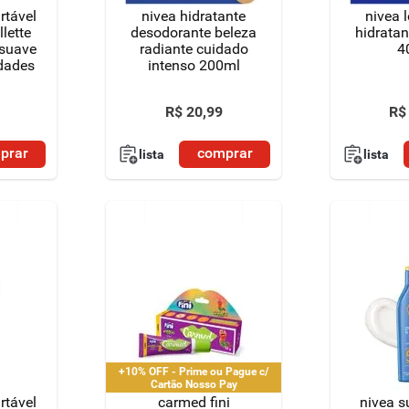
rtável
nivea hidratante
nivea 
llette
desodorante beleza
hidratan
 suave
radiante cuidado
4
idades
intenso 200ml
R$
20
,
99
R$
prar
comprar
lista
lista
+10% OFF - Prime ou Pague c/
Cartão Nosso Pay
rtável
carmed fini
nivea s