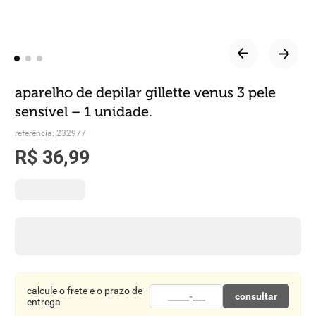
8
º
detergente
9
º
chocolate
10
º
macarrão
aparelho de depilar gillette venus 3 pele
sensível – 1 unidade.
referência
:
232977
R$
36
,
99
calcule o frete e o prazo de
consultar
entrega