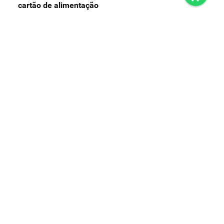
cartão de alimentação
clube super nosso
Nosso Pay
preços e produtos válidos, exclusivamente, para compras no
super nosso em casa, sujeitos à alteração de preço, condições
de pagamento e disponibilidade de estoque, sem aviso prévio.