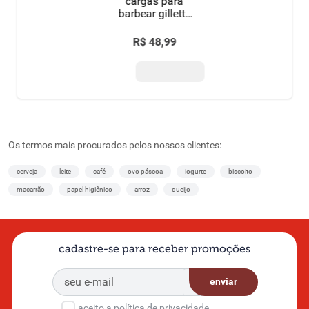
cargas para
barbear gillette
venus
R$
48
,
99
Os termos mais procurados pelos nossos clientes:
cerveja
leite
café
ovo páscoa
iogurte
biscoito
macarrão
papel higiênico
arroz
queijo
cadastre-se para receber promoções
enviar
aceito a política de privacidade