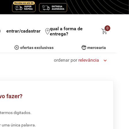
qual a forma de
0
entrar/cadastrar
entrega?
ofertas exclusivas
mercearia
ordenar por
relevância
vo fazer?
 termos digitados.
ar uma única palavra.