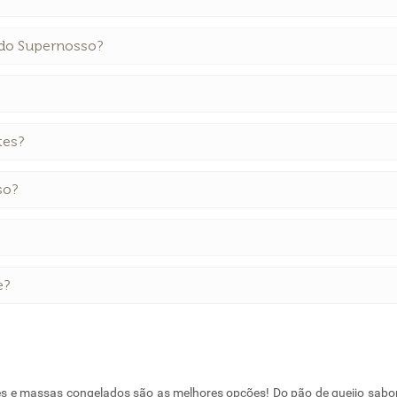
 do Supernosso?
tes?
so?
e?
es e massas congelados são as melhores opções! Do pão de queijo sabo