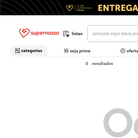
procure aqui seus prod
listas
termos mais buscados
categorias
seja prime
ofert
1
º
cerveja
0
2
º
leite
3
º
cafe
4
º
iogurte
O
5
º
queijo
6
º
biscoito
7
º
vinhos