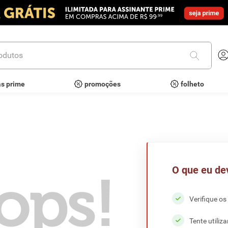
utos
as prime
promoções
folheto
O que eu de
ops!
Verifique os
Tente utiliz