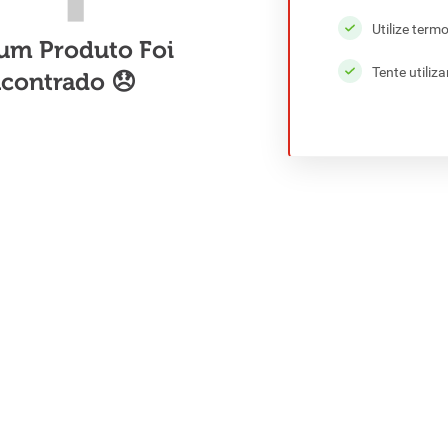
Utilize term
Tente utiliz