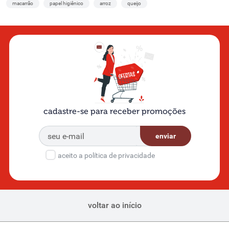
macarrão
papel higiênico
arroz
queijo
A carne vegana é uma opção inovadora e deliciosa para quem deseja
reduzir o consumo de produtos de origem animal, como a
carne
bovina
, sem abrir mão do sabor. No Supernosso em Belo Horizonte,
você encontra hambúrguer congelado vegetal, nugget vegetal
crocante, kibe de soja e mais.
Feitos à base de vegetais, que
conquistam até os paladares mais exigentes.
Esses produtos são ricos em proteínas vegetais, fibras e nutrientes
essenciais, sendo ideais para quem busca uma alimentação mais
leve, mas sem perder a praticidade. Com opções como essas, é
cadastre-se para receber promoções
possível preparar refeições rápidas e nutritivas, seja no almoço, no
jantar ou até em um lanche especial.
enviar
Carnes semiprontas: iscas de frango, empanado de
frango e mais
aceito a política de privacidade
Para quem busca praticidade sem abrir mão do sabor, as carnes
semiprontas são a solução perfeita. No Supernosso, oferecemos
iscas de frango temperadas, empanados de frango, mini chicken e
outras opções que facilitam a sua rotina na cozinha.
voltar ao início
Esses produtos já vêm prontos para o preparo, economizando
tempo e esforço. Basta aquecer, grelhar ou fritar, e em poucos