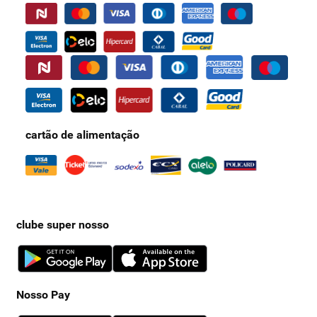
produto e o método de conservação. Por isso,
confira a data de
validade indicada nas embalagens e evite consumi-las após o
vencimento.
Utilize o
cartão Nosso Pay
para ter praticidade, ofertas exclusivas e
descontos especiais nas compras no Supernosso BH. Conheça os
detalhes e solicite o seu!
cartão de alimentação
clube super nosso
Nosso Pay