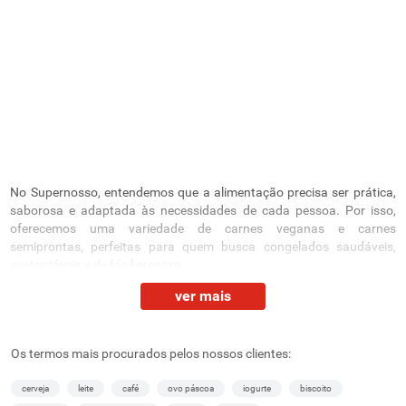
No Supernosso, entendemos que a alimentação precisa ser prática,
saborosa e adaptada às necessidades de cada pessoa. Por isso,
oferecemos uma variedade de carnes veganas e carnes
semiprontas, perfeitas para quem busca congelados saudáveis,
sustentáveis e de fácil preparo.
ver mais
Seja você vegetariano, vegano ou simplesmente em busca de
conveniência, nossos produtos são feitos para agradar a todos os
paladares. Conheça os produtos disponíveis em nosso site e como
podem ser uma excelente escolha para o seu dia a dia!
Os termos mais procurados pelos nossos clientes:
Carne vegana: hambúrguer vegetal, nuggets de
cerveja
leite
café
ovo páscoa
iogurte
biscoito
vegetais e kibe de soja