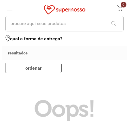
0
procure aqui seus produtos
termos mais buscados
qual a forma de entrega?
1
º
cerveja
2
º
leite
ordenar
3
º
cafe
4
º
iogurte
5
º
queijo
Oops!
6
º
vinhos
7
º
biscoito