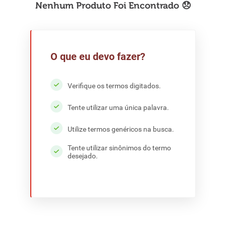
8
º
detergente
9
º
macarrão
10
º
chocolate
O que eu devo fazer?
Verifique os termos digitados.
Tente utilizar uma única palavra.
Utilize termos genéricos na busca.
Tente utilizar sinônimos do termo
desejado.