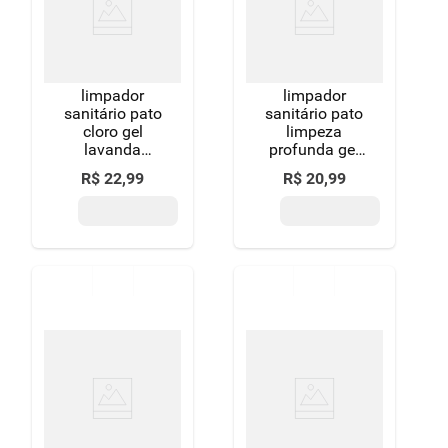
limpador
limpador
sanitário pato
sanitário pato
cloro gel
limpeza
lavanda
profunda gel
750ml
desafio das
R$
22
,
99
R$
20
,
99
flores 750ml