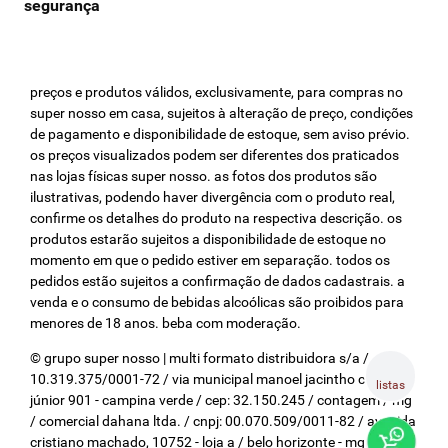
preços e produtos válidos, exclusivamente, para compras no
super nosso em casa, sujeitos à alteração de preço, condições
de pagamento e disponibilidade de estoque, sem aviso prévio.
os preços visualizados podem ser diferentes dos praticados
nas lojas físicas super nosso. as fotos dos produtos são
ilustrativas, podendo haver divergência com o produto real,
confirme os detalhes do produto na respectiva descrição. os
produtos estarão sujeitos a disponibilidade de estoque no
momento em que o pedido estiver em separação. todos os
pedidos estão sujeitos a confirmação de dados cadastrais. a
venda e o consumo de bebidas alcoólicas são proibidos para
menores de 18 anos. beba com moderação.
© grupo super nosso | multi formato distribuidora s/a / cnpj:
10.319.375/0001-72 / via municipal manoel jacintho coelho
listas
júnior 901 - campina verde / cep: 32.150.245 / contagem / mg
/ comercial dahana ltda. / cnpj: 00.070.509/0011-82 / avenida
cristiano machado, 10752 - loja a / belo horizonte - mg