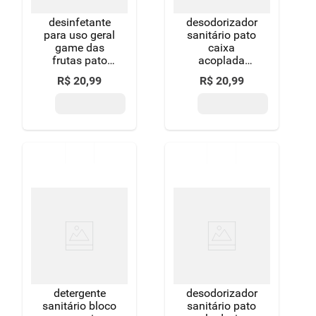
desinfetante
desodorizador
para uso geral
sanitário pato
game das
caixa
frutas pato
acoplada
limpeza
marine 40g
R$
20
,
99
R$
20
,
99
profunda
squeeze
750ml edição
limitada
detergente
desodorizador
sanitário bloco
sanitário pato