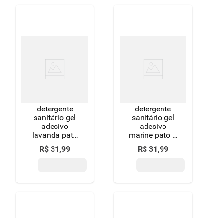
2° bloco
detergente
detergente
sanitário gel
sanitário gel
adesivo
adesivo
lavanda pato
marine pato 2
38g cada 2
unidades 38g
R$
31
,
99
R$
31
,
99
unidades 12
cada 12
discos grátis
discos grátis
50% de
50% de
desconto no
desconto no
segundo refil
segundo refil