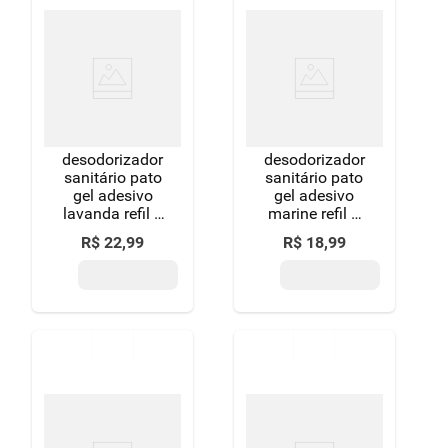
desodorizador
desodorizador
sanitário pato
sanitário pato
gel adesivo
gel adesivo
lavanda refil 6
marine refil 6
discos
discos
R$
22
,
99
R$
18
,
99
aparelho
grátis