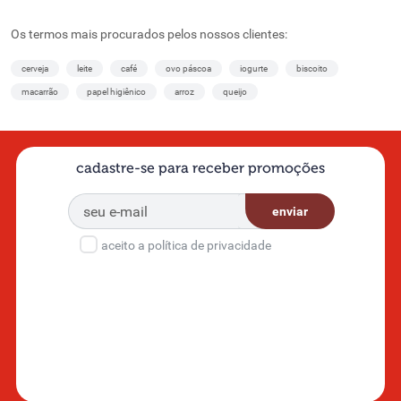
Os termos mais procurados pelos nossos clientes:
cerveja
leite
café
ovo páscoa
iogurte
biscoito
macarrão
papel higiênico
arroz
queijo
cadastre-se para receber promoções
enviar
aceito a política de privacidade