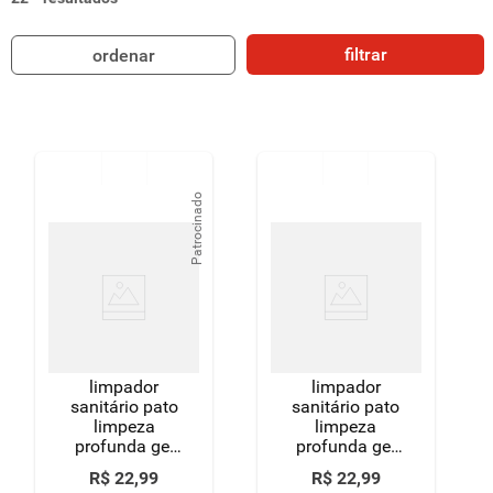
8
º
detergente
filtrar
ordenar
9
º
chocolate
10
º
macarrão
Patrocinado
limpador
limpador
sanitário pato
sanitário pato
limpeza
limpeza
profunda gel
profunda gel
marine 750ml
marine 750ml
R$
22
,
99
R$
22
,
99
oferta especial
oferta especial