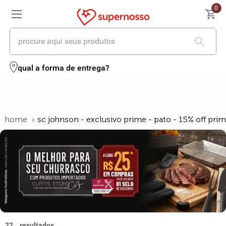
0
procure aqui seus produtos
termos mais buscados
qual a forma de entrega?
1
º
cerveja
2
º
leite
sc johnson - exclusivo prime - pato - 15% off pri
3
º
cafe
4
º
iogurte
5
º
queijo
6
º
biscoito
7
º
vinhos
22