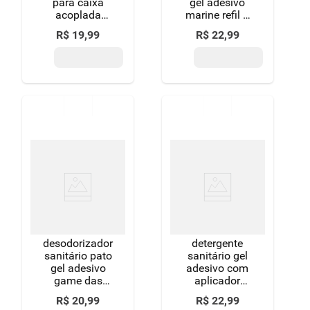
para caixa
gel adesivo
acoplada
marine refil 6
herbal pato
discos
R$
19
,
99
R$
22
,
99
aparelho
grátis
desodorizador
detergente
sanitário pato
sanitário gel
gel adesivo
adesivo com
game das
aplicador
frutas
citrus pato
R$
20
,
99
R$
22
,
99
aplicador e
38g refil com 6