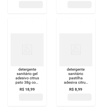
refil 6 discos
discos oferta
oferta especial
especial
detergente
detergente
sanitário gel
sanitário
adesivo citrus
pastilha
pato 38g com
adesiva citrus
6 discos refil
pato 3
R$
18
,
99
R$
8
,
99
unidades
oferta especial