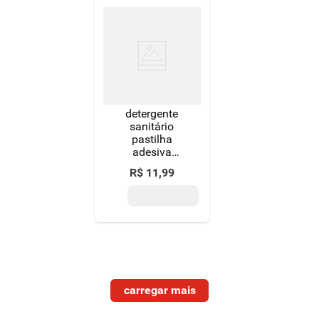
detergente
sanitário
pastilha
adesiva
desafio das
R$
11
,
99
flores pato 3
unidades
edição
limitada