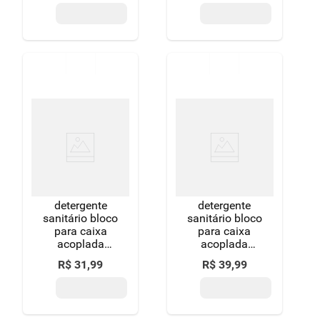
detergente
detergente
sanitário bloco
sanitário bloco
para caixa
para caixa
acoplada
acoplada
marine pato
marine pato
R$
31
,
99
R$
39
,
99
40g cada 2
40g cada leve
unidades
3 pague 2
grátis 50% de
unidades
desconto no