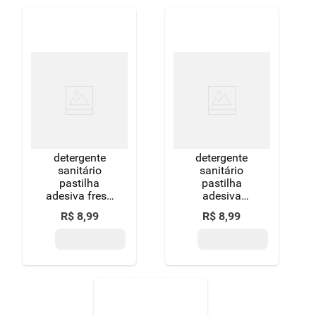
detergente
detergente
sanitário
sanitário
pastilha
pastilha
adesiva fresh
adesiva
pato 3
lavanda pato
R$
8
,
99
R$
8
,
99
unidades
3 unidades
oferta especial
oferta especial