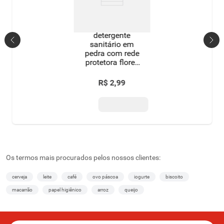
detergente
sanitário em
pedra com rede
protetora flores
do campo glade
R$
2
,
99
Os termos mais procurados pelos nossos clientes:
cerveja
leite
café
ovo páscoa
iogurte
biscoito
macarrão
papel higiênico
arroz
queijo