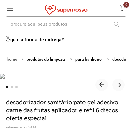
0
procure aqui seus produtos
termos mais buscados
qual a forma de entrega?
1
º
cerveja
produtos de limpeza
para banheiro
desodoriz
2
º
leite
3
º
cafe
4
º
iogurte
5
º
queijo
desodorizador sanitário pato gel adesivo
game das frutas aplicador e refil 6 discos
6
º
vinhos
oferta especial
7
º
biscoito
referência
:
226838