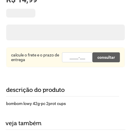
8
º
detergente
9
º
macarrão
10
º
chocolate
calcule o frete e o prazo de
consultar
entrega
descrição do produto
bombom lowy 42g-pc 2prot cups
veja também