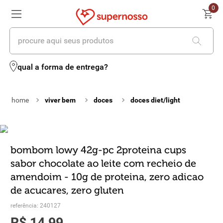
0
procure aqui seus produtos
termos mais buscados
qual a forma de entrega?
1
º
cerveja
viver bem
doces
doces diet/light
2
º
leite
3
º
cafe
4
º
iogurte
bombom lowy 42g-pc 2proteina cups
sabor chocolate ao leite com recheio de
5
º
queijo
amendoim - 10g de proteina, zero adicao
6
º
vinhos
de acucares, zero gluten
referência
:
240127
7
º
biscoito
R$
14
,
99