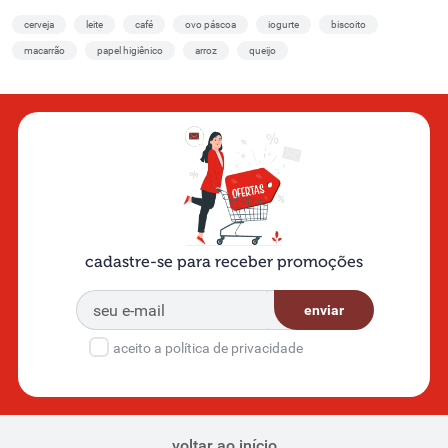
cerveja
leite
café
ovo páscoa
iogurte
biscoito
macarrão
papel higiênico
arroz
queijo
cadastre-se para receber promoções
enviar
aceito a política de privacidade
voltar ao início