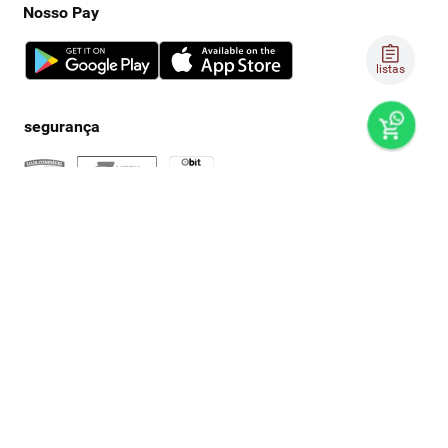
Nosso Pay
listas
preços e produtos válidos, exclusivamente, para compras no
super nosso em casa, sujeitos à alteração de preço, condições
de pagamento e disponibilidade de estoque, sem aviso prévio.
os preços visualizados podem ser diferentes dos praticados
nas lojas físicas super nosso. as fotos dos produtos são
ilustrativas, podendo haver divergência com o produto real,
confirme os detalhes do produto na respectiva descrição. os
produtos estarão sujeitos a disponibilidade de estoque no
momento em que o pedido estiver em separação. todos os
pedidos estão sujeitos a confirmação de dados cadastrais. a