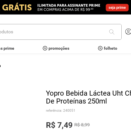
utos
as prime
promoções
folheto
a
Yopro Bebida Láctea Uht C
De Proteínas 250ml
referência
:
240051
R$
7
,
49
R$
8
,
99