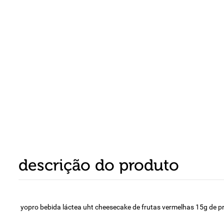
8
º
detergente
9
º
macarrão
10
º
chocolate
descrição do produto