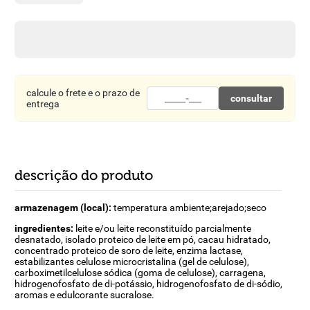
8
º
detergente
9
º
macarrão
10
º
chocolate
calcule o frete e o prazo de
consultar
entrega
descrição do produto
armazenagem (local):
temperatura ambiente;arejado;seco
ingredientes:
leite e/ou leite reconstituído parcialmente
desnatado, isolado proteico de leite em pó, cacau hidratado,
concentrado proteico de soro de leite, enzima lactase,
estabilizantes celulose microcristalina (gel de celulose),
carboximetilcelulose sódica (goma de celulose), carragena,
hidrogenofosfato de di-potássio, hidrogenofosfato de di-sódio,
aromas e edulcorante sucralose.