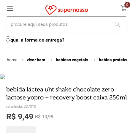
0
procure aqui seus produtos
termos mais buscados
qual a forma de entrega?
1
º
cerveja
viver bem
bebidas vegetais
bebida proteica
2
º
leite
3
º
cafe
4
º
iogurte
bebida láctea uht shake chocolate zero
lactose yopro + recovery boost caixa 250ml
5
º
queijo
referência
:
237310
6
º
vinhos
R$
9
,
49
R$
10
,
99
7
º
biscoito