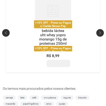
+10% OFF - Prime ou Pague
c/ Cartão Nosso Pay
bebida láctea
uht whey yopro
morango 15g de
proteínas 250ml
+10% OFF - Prime ou Pague
c/ Cartão Nosso Pay
R$
8
,
99
Os termos mais procurados pelos nossos clientes:
cerveja
leite
café
ovo páscoa
iogurte
biscoito
macarrão
papel higiênico
arroz
queijo