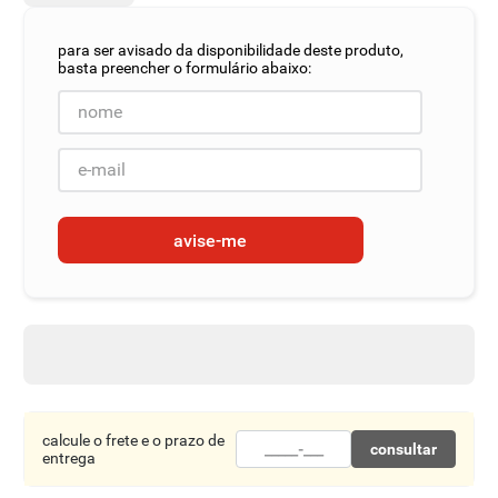
8
º
detergente
9
º
macarrão
10
º
chocolate
avise-me
calcule o frete e o prazo de
consultar
entrega