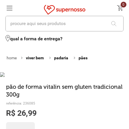
0
procure aqui seus produtos
termos mais buscados
qual a forma de entrega?
1
º
cerveja
viver bem
padaria
pães
2
º
leite
3
º
cafe
4
º
iogurte
pão de forma vitalin sem gluten tradicional
300g
5
º
queijo
referência
:
236085
6
º
vinhos
R$
26
,
99
7
º
biscoito