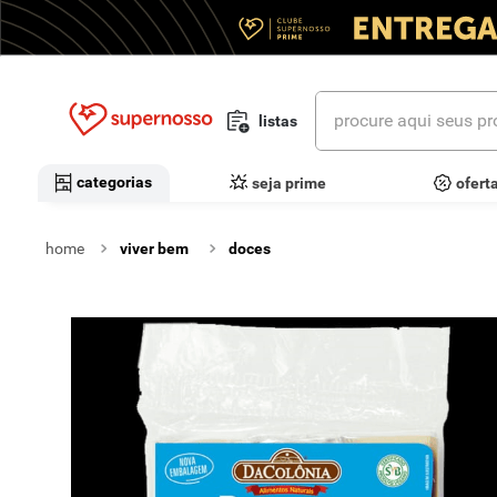
procure aqui seus prod
listas
termos mais buscados
categorias
seja prime
ofert
1
º
cerveja
viver bem
doces
2
º
leite
3
º
cafe
4
º
iogurte
5
º
queijo
6
º
vinhos
7
º
biscoito