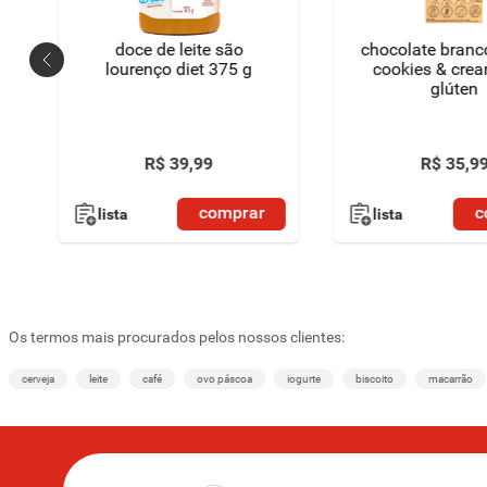
doce de leite são
chocolate branc
lourenço diet 375 g
cookies & cre
glúten
R$
39
,
99
R$
35
,
9
comprar
c
lista
lista
Os termos mais procurados pelos nossos clientes:
cerveja
leite
café
ovo páscoa
iogurte
biscoito
macarrão