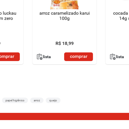
o luckau
arroz caramelizado karui
cocada 
am zero
100g
14g 
9
R$
18
,
99
omprar
comprar
lista
lista
papel higiênico
arroz
queijo