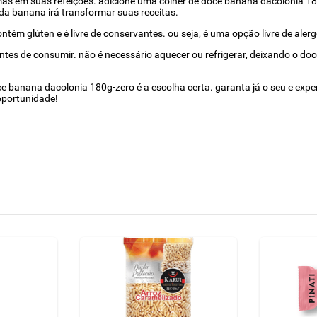
ormas em suas refeições. adicione uma colher de doce banana dacolonia 18
da banana irá transformar suas receitas.
tém glúten e é livre de conservantes. ou seja, é uma opção livre de ale
antes de consumir. não é necessário aquecer ou refrigerar, deixando o 
ce banana dacolonia 180g-zero é a escolha certa. garanta já o seu e expe
oportunidade!