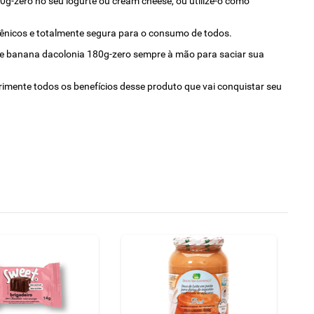
0g-zero no seu iogurte ou cream cheese, ou utilize-o como
rgênicos e totalmente segura para o consumo de todos.
doce banana dacolonia 180g-zero sempre à mão para saciar sua
rimente todos os benefícios desse produto que vai conquistar seu