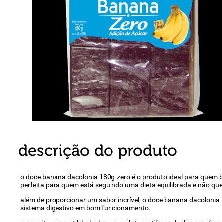
8
º
detergente
9
º
macarrão
10
º
chocolate
descrição do produto
o doce banana dacolonia 180g-zero é o produto ideal para quem b
perfeita para quem está seguindo uma dieta equilibrada e não qu
além de proporcionar um sabor incrível, o doce banana dacolonia 
sistema digestivo em bom funcionamento.