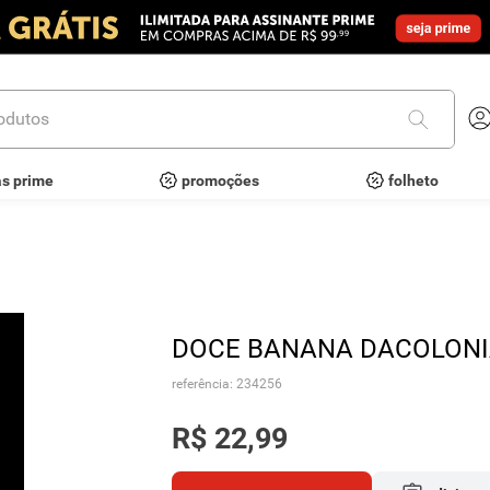
utos
as prime
promoções
folheto
DOCE BANANA DACOLONI
referência
:
234256
R$
22
,
99