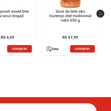
pinati sweet bite
doce de leite são
s/acuc brigad
lourenço diet tradicional
vidro 650 g
R$
4
,
59
R$
67
,
99
comprar
comprar
lista