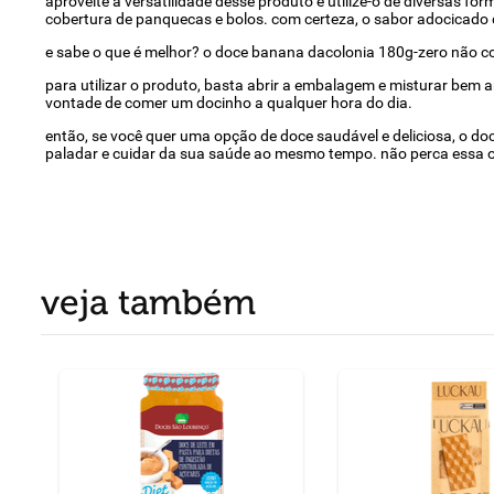
aproveite a versatilidade desse produto e utilize-o de diversas f
cobertura de panquecas e bolos. com certeza, o sabor adocicado 
e sabe o que é melhor? o doce banana dacolonia 180g-zero não con
para utilizar o produto, basta abrir a embalagem e misturar bem 
vontade de comer um docinho a qualquer hora do dia.
então, se você quer uma opção de doce saudável e deliciosa, o do
paladar e cuidar da sua saúde ao mesmo tempo. não perca essa 
veja também