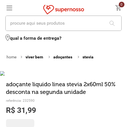
0
procure aqui seus produtos
termos mais buscados
qual a forma de entrega?
1
º
cerveja
viver bem
adoçantes
stevia
2
º
leite
3
º
cafe
4
º
iogurte
adoçante liquido linea stevia 2x60ml 50%
desconta na segunda unidade
5
º
queijo
referência
:
232590
6
º
biscoito
R$
31
,
99
7
º
vinhos