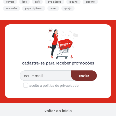
cerveja
leite
café
ovo páscoa
iogurte
biscoito
macarrão
papel higiênico
arroz
queijo
cadastre-se para receber promoções
enviar
aceito a política de privacidade
voltar ao início