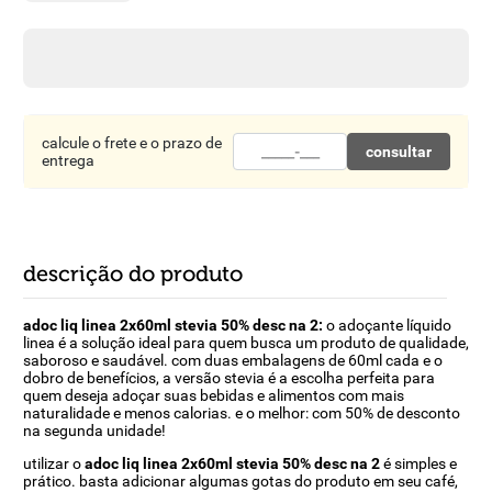
8
º
detergente
9
º
macarrão
10
º
chocolate
calcule o frete e o prazo de
consultar
entrega
descrição do produto
adoc liq linea 2x60ml stevia 50% desc na 2:
o adoçante líquido
linea é a solução ideal para quem busca um produto de qualidade,
saboroso e saudável. com duas embalagens de 60ml cada e o
dobro de benefícios, a versão stevia é a escolha perfeita para
quem deseja adoçar suas bebidas e alimentos com mais
naturalidade e menos calorias. e o melhor: com 50% de desconto
na segunda unidade!
utilizar o
adoc liq linea 2x60ml stevia 50% desc na 2
é simples e
prático. basta adicionar algumas gotas do produto em seu café,