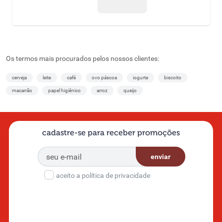
30g cada
Os termos mais procurados pelos nossos clientes:
cerveja
leite
café
ovo páscoa
iogurte
biscoito
macarrão
papel higiênico
arroz
queijo
cadastre-se para receber promoções
enviar
aceito a política de privacidade