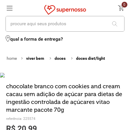
0
procure aqui seus produtos
termos mais buscados
qual a forma de entrega?
1
º
cerveja
viver bem
doces
doces diet/light
2
º
leite
3
º
cafe
4
º
iogurte
chocolate branco com cookies and cream
cacau sem adição de açúcar para dietas de
5
º
queijo
ingestão controlada de açúcares vitao
6
º
biscoito
marcante pacote 70g
referência
:
225574
7
º
vinhos
R$
20
,
99