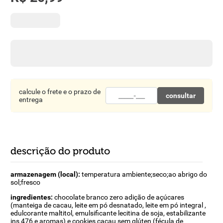
8
º
detergente
9
º
macarrão
10
º
chocolate
calcule o frete e o prazo de
consultar
entrega
descrição do produto
armazenagem (local):
temperatura ambiente;seco;ao abrigo do
sol;fresco
ingredientes:
chocolate branco zero adição de açúcares
(manteiga de cacau, leite em pó desnatado, leite em pó integral ,
edulcorante maltitol, emulsificante lecitina de soja, estabilizante
ins 476 e aromas) e cookies cacau sem glúten (fécula de