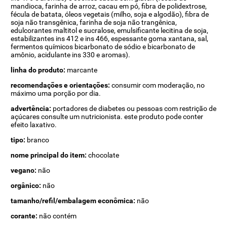
mandioca, farinha de arroz, cacau em pó, fibra de polidextrose,
fécula de batata, óleos vegetais (milho, soja e algodão), fibra de
soja não transgênica, farinha de soja não trangênica,
edulcorantes maltitol e sucralose, emulsificante lecitina de soja,
estabilizantes ins 412 e ins 466, espessante goma xantana, sal,
fermentos químicos bicarbonato de sódio e bicarbonato de
amônio, acidulante ins 330 e aromas).
linha do produto:
marcante
recomendações e orientações:
consumir com moderação, no
máximo uma porção por dia.
advertência:
portadores de diabetes ou pessoas com restrição de
açúcares consulte um nutricionista. este produto pode conter
efeito laxativo.
tipo:
branco
nome principal do item:
chocolate
vegano:
não
orgânico:
não
tamanho/refil/embalagem econômica:
não
corante:
não contém