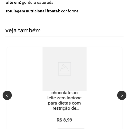
alto em:
gordura saturada
rotulagem nutricional frontal:
conforme
veja também
chocolate ao
leite zero lactose
para dietas com
restrição de
lactose sem
adição de açúcar
R$
8
,
99
linea caixa 450g
15 unidades de