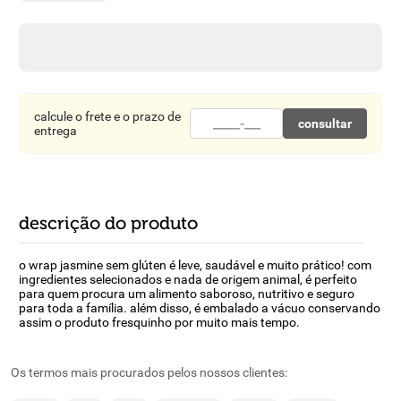
8
º
detergente
9
º
macarrão
10
º
chocolate
calcule o frete e o prazo de
consultar
entrega
descrição do produto
o wrap jasmine sem glúten é leve, saudável e muito prático! com
ingredientes selecionados e nada de origem animal, é perfeito
para quem procura um alimento saboroso, nutritivo e seguro
para toda a família. além disso, é embalado a vácuo conservando
assim o produto fresquinho por muito mais tempo.
veja também