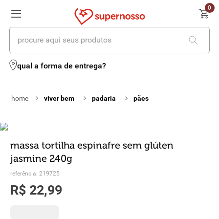
0
procure aqui seus produtos
termos mais buscados
qual a forma de entrega?
1
º
cerveja
viver bem
padaria
pães
2
º
leite
3
º
cafe
4
º
iogurte
massa tortilha espinafre sem glúten
jasmine 240g
5
º
queijo
referência
:
219725
6
º
vinhos
R$
22
,
99
7
º
biscoito