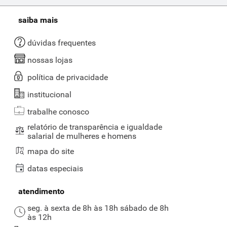
cerveja
leite
café
ovo páscoa
iogurte
biscoito
macarrão
papel higiênico
arroz
queijo
cadastre-se para receber promoções
enviar
aceito a política de privacidade