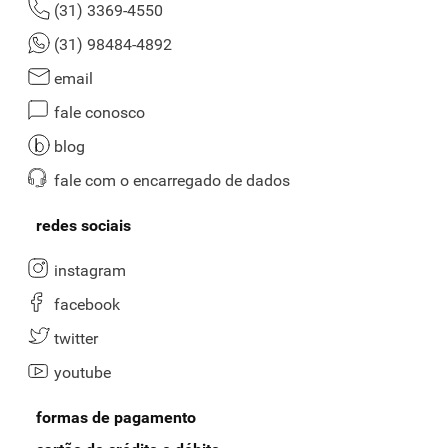
voltar ao início
saiba mais
dúvidas frequentes
nossas lojas
política de privacidade
institucional
trabalhe conosco
relatório de transparência e igualdade
salarial de mulheres e homens
mapa do site
datas especiais
atendimento
seg. à sexta de 8h às 18h sábado de 8h