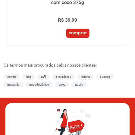
com coco 375g
R$
39
,
99
comprar
Os termos mais procurados pelos nossos clientes:
cerveja
leite
café
ovo páscoa
iogurte
biscoito
macarrão
papel higiênico
arroz
queijo