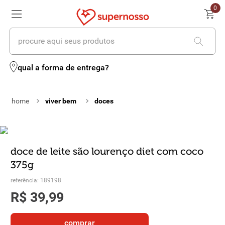
0
procure aqui seus produtos
termos mais buscados
qual a forma de entrega?
1
º
cerveja
viver bem
doces
2
º
leite
3
º
cafe
4
º
iogurte
doce de leite são lourenço diet com coco
375g
5
º
queijo
referência
:
189198
6
º
biscoito
R$
39
,
99
7
º
vinhos
comprar