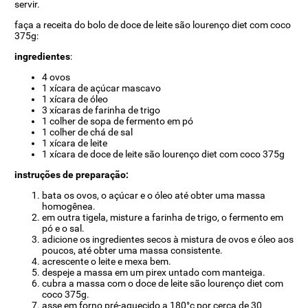
servir.
faça a receita do bolo de doce de leite são lourenço diet com coco
375g:
ingredientes
:
4 ovos
1 xícara de açúcar mascavo
1 xícara de óleo
3 xícaras de farinha de trigo
1 colher de sopa de fermento em pó
1 colher de chá de sal
1 xícara de leite
1 xícara de doce de leite são lourenço diet com coco 375g
instruções de preparação:
bata os ovos, o açúcar e o óleo até obter uma massa
homogênea.
em outra tigela, misture a farinha de trigo, o fermento em
pó e o sal.
adicione os ingredientes secos à mistura de ovos e óleo aos
poucos, até obter uma massa consistente.
acrescente o leite e mexa bem.
despeje a massa em um pirex untado com manteiga.
cubra a massa com o doce de leite são lourenço diet com
coco 375g.
asse em forno pré-aquecido a 180°c por cerca de 30