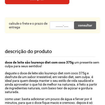
8
º
detergente
9
º
macarrão
10
º
chocolate
calcule o frete e o prazo de
consultar
entrega
descrição do produto
doce de leite são lourenço diet com coco 375g
um presente sem
culpa para seus sentidos!
deguste o doce de leite são lourenço diet com coco 375g e
desfrute de um sabor irresistível, em versão diet, sem culpa. é
ideal para quem deseja manter o seu estilo de vida saudável e
ainda aproveitar o que há de melhor na natureza. é feito a partir
de ingredientes naturais, com baixo teor de açúcar e gordura
saturada.
como usar: basta adicionar um pouco de água e ferver por 4
minutos, para que o doce fique macio e cremoso. depois é só