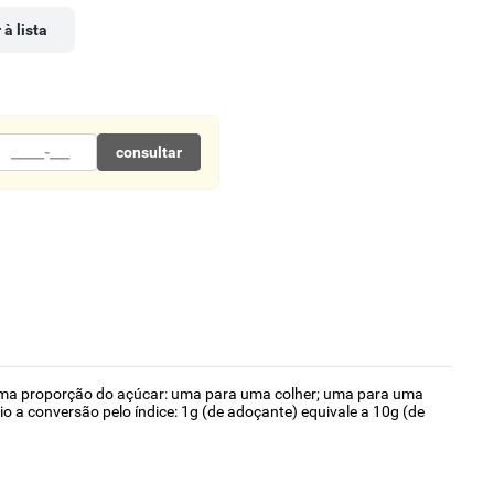
 à lista
consultar
mesma proporção do açúcar: uma para uma colher; uma para uma
o a conversão pelo índice: 1g (de adoçante) equivale a 10g (de