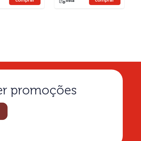
lista
ber promoções