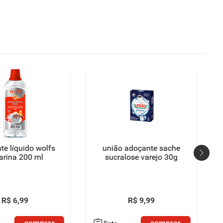
te líquido wolfs
união adoçante sache
arina 200 ml
sucralose varejo 30g
R$
6
,
99
R$
9
,
99
comprar
comprar