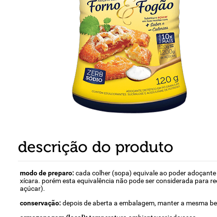
8
º
detergente
9
º
macarrão
10
º
chocolate
descrição do produto
modo de preparo:
cada colher (sopa) equivale ao poder adoçante
xícara. porém esta equivalência não pode ser considerada para re
açúcar).
conservação:
depois de aberta a embalagem, manter a mesma bem