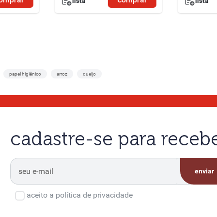
lista
lista
papel higiênico
arroz
queijo
cadastre-se para rece
enviar
aceito a política de privacidade