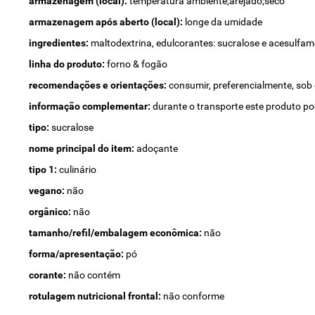
armazenagem (local):
temperatura ambiente;arejado;seco
armazenagem após aberto (local):
longe da umidade
ingredientes:
maltodextrina, edulcorantes: sucralose e acesulfam
linha do produto:
forno & fogão
recomendações e orientações:
consumir, preferencialmente, sob 
informação complementar:
durante o transporte este produto p
tipo:
sucralose
nome principal do item:
adoçante
tipo 1:
culinário
vegano:
não
orgânico:
não
tamanho/refil/embalagem econômica:
não
forma/apresentação:
pó
corante:
não contém
rotulagem nutricional frontal:
não conforme