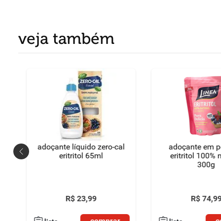
veja também
adoçante líquido zero-cal
adoçante em p
eritritol 65ml
eritritol 100% 
300g
R$
23
,
99
R$
74
,
9
comprar
c