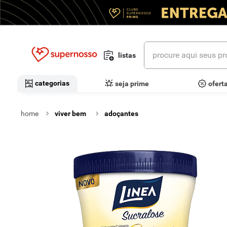
procure aqui seus prod
listas
termos mais buscados
categorias
seja prime
ofert
1
º
cerveja
viver bem
adoçantes
2
º
leite
3
º
cafe
4
º
iogurte
5
º
queijo
6
º
biscoito
7
º
vinhos