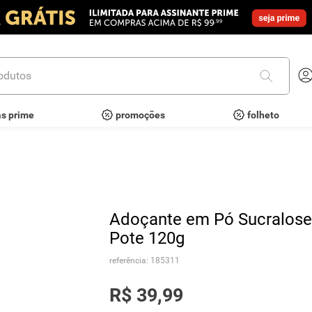
utos
as prime
promoções
folheto
Adoçante em Pó Sucralose 
Pote 120g
referência
:
185311
R$
39
,
99