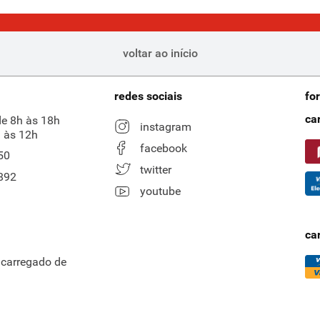
voltar ao início
redes sociais
fo
ca
de 8h às 18h
instagram
 às 12h
facebook
50
twitter
892
youtube
ca
ncarregado de