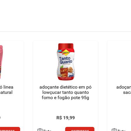
ó linea
adoçante dietético em pó
adoçan
natural
lowçucar tanto quanto
sac
forno e fogão pote 95g
9
R$
19
,
99
omprar
comprar