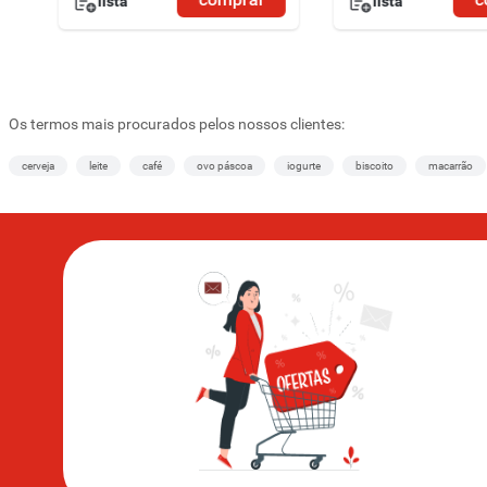
lista
lista
Os termos mais procurados pelos nossos clientes:
cerveja
leite
café
ovo páscoa
iogurte
biscoito
macarrão