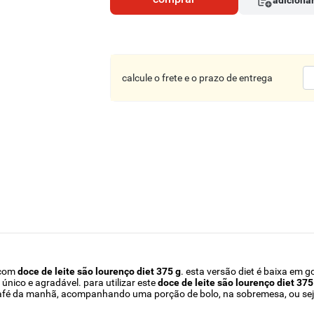
adicionar
calcule o frete e o prazo de entrega
 com
doce de leite são lourenço diet 375 g
. esta versão diet é baixa em 
nico e agradável. para utilizar este
doce de leite são lourenço diet 375
café da manhã, acompanhando uma porção de bolo, na sobremesa, ou seja,