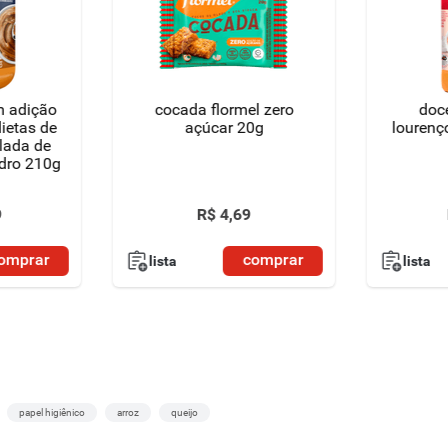
m adição
cocada flormel zero
doce
ietas de
açúcar 20g
lourenç
lada de
idro 210g
9
R$
4
,
69
omprar
comprar
lista
lista
papel higiênico
arroz
queijo