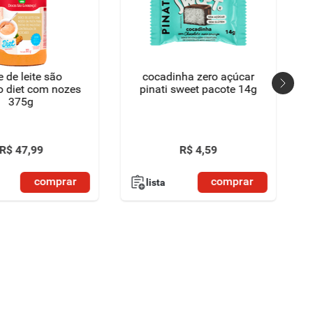
 de leite são
cocadinha zero açúcar
o diet com nozes
pinati sweet pacote 14g
375g
R$
47
,
99
R$
4
,
59
comprar
comprar
lista