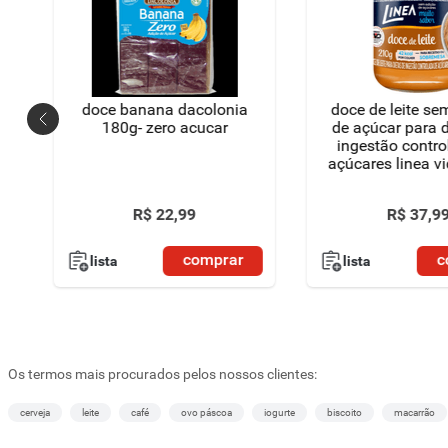
doce banana dacolonia
doce de leite se
180g- zero acucar
de açúcar para d
ingestão contro
açúcares linea v
R$
22
,
99
R$
37
,
9
comprar
c
lista
lista
Os termos mais procurados pelos nossos clientes:
cerveja
leite
café
ovo páscoa
iogurte
biscoito
macarrão