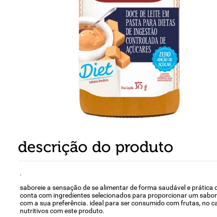
8
º
detergente
9
º
macarrão
10
º
chocolate
descrição do produto
.
saboreie a sensação de se alimentar de forma saudável e prática
conta com ingredientes selecionados para proporcionar um sabor ú
com a sua preferência. ideal para ser consumido com frutas, no 
nutritivos com este produto.