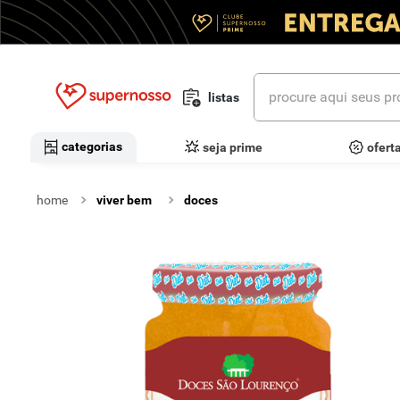
procure aqui seus prod
listas
termos mais buscados
categorias
seja prime
ofert
1
º
cerveja
viver bem
doces
2
º
leite
3
º
cafe
4
º
iogurte
5
º
queijo
6
º
vinhos
7
º
biscoito