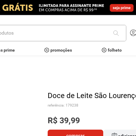
utos
as prime
promoções
folheto
Doce de Leite São Lourenç
referência
:
179238
R$
39
,
99
comprar