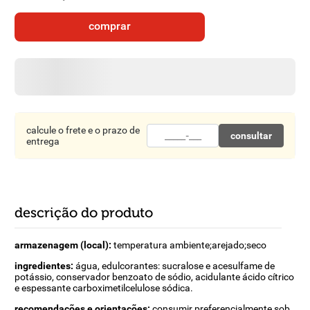
8
º
detergente
comprar
9
º
macarrão
10
º
chocolate
calcule o frete e o prazo de
consultar
entrega
descrição do produto
armazenagem (local):
temperatura ambiente;arejado;seco
ingredientes:
água, edulcorantes: sucralose e acesulfame de
potássio, conservador benzoato de sódio, acidulante ácido cítrico
e espessante carboximetilcelulose sódica.
recomendações e orientações:
consumir preferencialmente sob