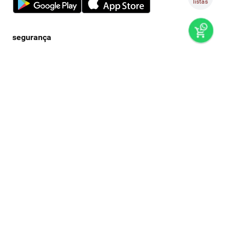
listas
preços e produtos válidos, exclusivamente, para compras no
super nosso em casa, sujeitos à alteração de preço, condições
de pagamento e disponibilidade de estoque, sem aviso prévio.
os preços visualizados podem ser diferentes dos praticados
nas lojas físicas super nosso. as fotos dos produtos são
ilustrativas, podendo haver divergência com o produto real,
confirme os detalhes do produto na respectiva descrição. os
produtos estarão sujeitos a disponibilidade de estoque no
momento em que o pedido estiver em separação. todos os
pedidos estão sujeitos a confirmação de dados cadastrais. a
venda e o consumo de bebidas alcoólicas são proibidos para
menores de 18 anos. beba com moderação.