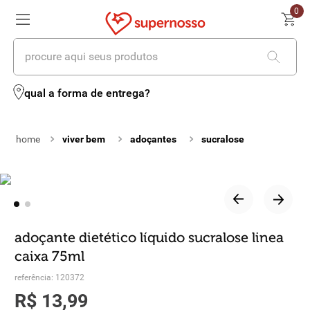
0
procure aqui seus produtos
termos mais buscados
qual a forma de entrega?
1
º
cerveja
viver bem
adoçantes
sucralose
2
º
leite
3
º
cafe
4
º
iogurte
5
º
queijo
adoçante dietético líquido sucralose linea
caixa 75ml
6
º
biscoito
referência
:
120372
7
º
vinhos
R$
13
,
99