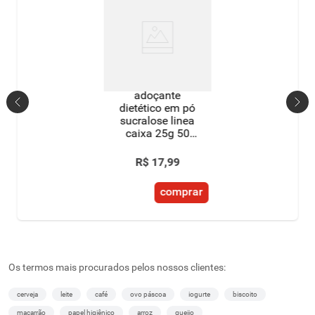
adoçante
dietético em pó
sucralose linea
caixa 25g 50
unidades de
500mg cada
R$
17
,
99
comprar
Os termos mais procurados pelos nossos clientes:
cerveja
leite
café
ovo páscoa
iogurte
biscoito
macarrão
papel higiênico
arroz
queijo