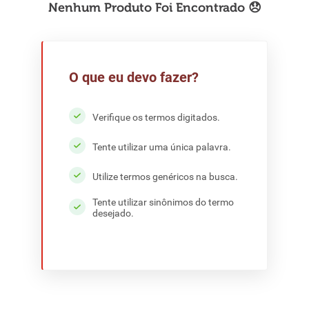
8
º
detergente
9
º
macarrão
10
º
chocolate
O que eu devo fazer?
Verifique os termos digitados.
Tente utilizar uma única palavra.
Utilize termos genéricos na busca.
Tente utilizar sinônimos do termo
desejado.