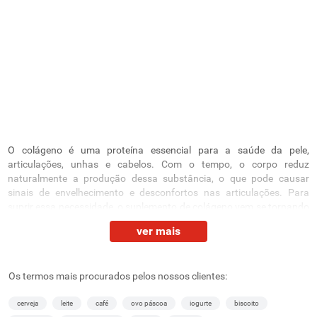
O colágeno é uma proteína essencial para a saúde da pele,
articulações, unhas e cabelos. Com o tempo, o corpo reduz
naturalmente a produção dessa substância, o que pode causar
sinais de envelhecimento e desconfortos nas articulações. Para
suprir essa necessidade, o suplemento de colágeno vem se tornando
um aliado importante na rotina de quem busca bem-estar e
ver mais
qualidade de vida.
No Supernosso em Belo Horizonte, você encontra diversas opções
de colágeno hidrolisado em pó que se adaptam ao seu dia a dia com
Os termos mais procurados pelos nossos clientes:
praticidade, sabor e eficiência. Confira!
cerveja
leite
café
ovo páscoa
iogurte
biscoito
Suplemento de colágeno: hidrolisado, vitaminas A,