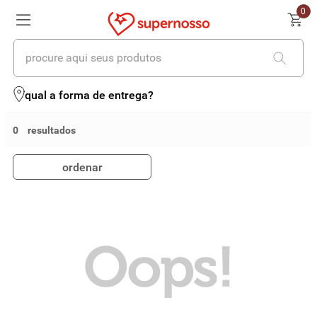
0
procure aqui seus produtos
termos mais buscados
qual a forma de entrega?
1
º
cerveja
0
2
º
leite
ordenar
3
º
cafe
4
º
iogurte
5
º
vinhos
Oops!
6
º
biscoito
7
º
queijo