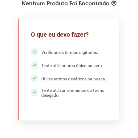
8
º
detergente
9
º
macarrão
10
º
chocolate
O que eu devo fazer?
Verifique os termos digitados.
Tente utilizar uma única palavra.
Utilize termos genéricos na busca.
Tente utilizar sinônimos do termo
desejado.