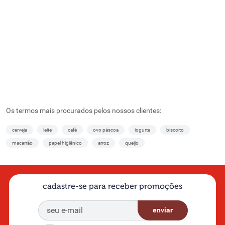
Os termos mais procurados pelos nossos clientes:
cerveja
leite
café
ovo páscoa
iogurte
biscoito
macarrão
papel higiênico
arroz
queijo
cadastre-se para receber promoções
enviar