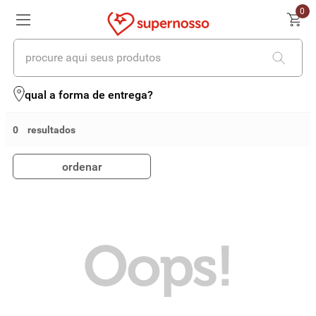
0
procure aqui seus produtos
termos mais buscados
qual a forma de entrega?
1
º
cerveja
0
2
º
leite
ordenar
3
º
cafe
4
º
iogurte
5
º
queijo
Oops!
6
º
biscoito
7
º
vinhos