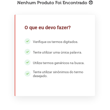
8
º
detergente
9
º
macarrão
10
º
chocolate
O que eu devo fazer?
Verifique os termos digitados.
Tente utilizar uma única palavra.
Utilize termos genéricos na busca.
Tente utilizar sinônimos do termo
desejado.