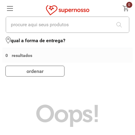
0
procure aqui seus produtos
termos mais buscados
qual a forma de entrega?
1
º
cerveja
0
2
º
leite
ordenar
3
º
cafe
4
º
iogurte
5
º
queijo
Oops!
6
º
biscoito
7
º
vinhos