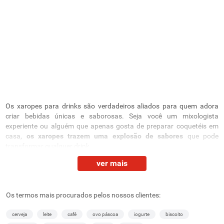
Os xaropes para drinks são verdadeiros aliados para quem adora
criar bebidas únicas e saborosas. Seja você um mixologista
experiente ou alguém que apenas gosta de preparar coquetéis em
casa,
os xaropes trazem uma explosão de sabores
que pode
transformar qualquer drink.
ver mais
No Supernosso, você encontra uma variedade de sabores de
xaropes para os seus drinks. Confira agora os produtos do nosso
departamento de
bebidas alcoólicas
!
Os termos mais procurados pelos nossos clientes:
Xaropes para drinks: as melhores opções para você
experimentar!
cerveja
leite
café
ovo páscoa
iogurte
biscoito