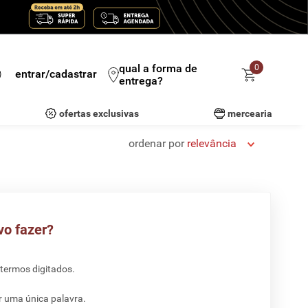
qual a forma de
0
entrar/cadastrar
entrega?
ofertas exclusivas
mercearia
ordenar por
relevância
vo fazer?
 termos digitados.
ar uma única palavra.