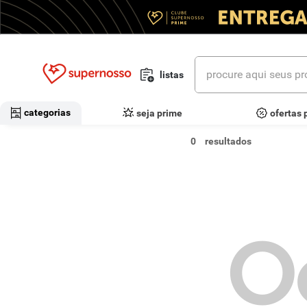
procure aqui seus prod
listas
termos mais buscados
categorias
seja prime
ofertas 
1
º
cerveja
0
2
º
leite
3
º
cafe
4
º
iogurte
O
5
º
queijo
6
º
vinhos
7
º
biscoito