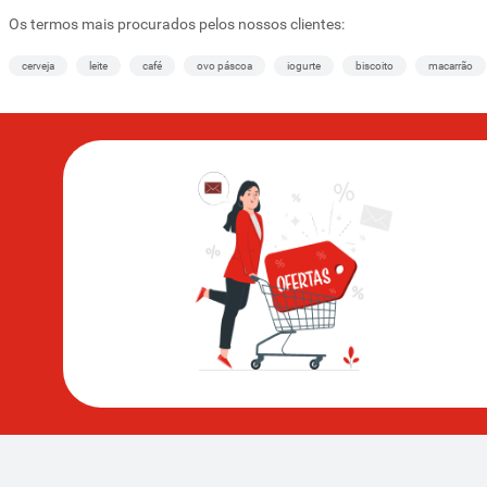
Os termos mais procurados pelos nossos clientes:
cerveja
leite
café
ovo páscoa
iogurte
biscoito
macarrão