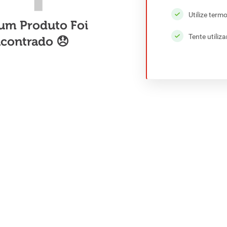
Utilize term
Tente utiliz