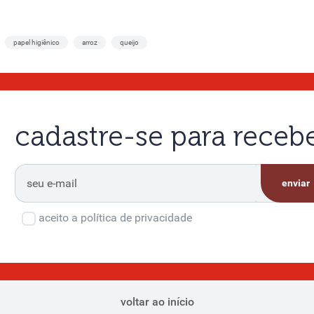
papel higiênico
arroz
queijo
cadastre-se para rece
enviar
aceito a política de privacidade
voltar ao início