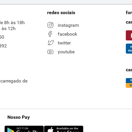
redes sociais
fo
ca
de 8h às 18h
instagram
 às 12h
facebook
50
twitter
892
youtube
ca
ncarregado de
Nosso Pay