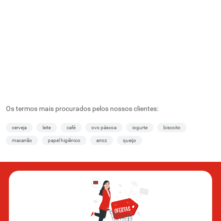
Os termos mais procurados pelos nossos clientes:
cerveja
leite
café
ovo páscoa
iogurte
biscoito
macarrão
papel higiênico
arroz
queijo