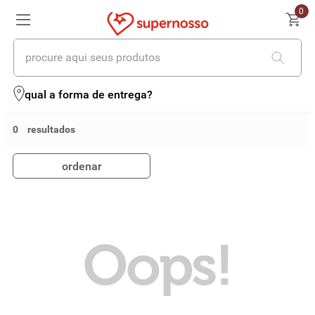
0
procure aqui seus produtos
termos mais buscados
qual a forma de entrega?
1
º
cerveja
0
2
º
leite
ordenar
3
º
cafe
4
º
iogurte
5
º
queijo
Oops!
6
º
vinhos
7
º
biscoito