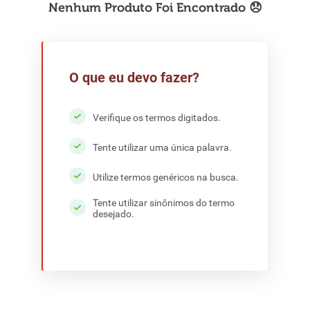
8
º
detergente
9
º
macarrão
10
º
chocolate
O que eu devo fazer?
Verifique os termos digitados.
Tente utilizar uma única palavra.
Utilize termos genéricos na busca.
Tente utilizar sinônimos do termo
desejado.