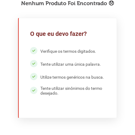
8
º
detergente
9
º
macarrão
10
º
chocolate
O que eu devo fazer?
Verifique os termos digitados.
Tente utilizar uma única palavra.
Utilize termos genéricos na busca.
Tente utilizar sinônimos do termo
desejado.