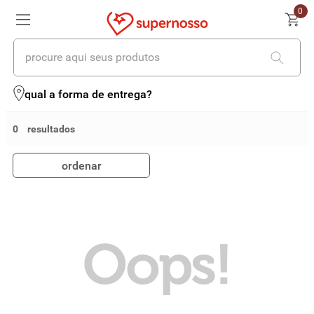
0
procure aqui seus produtos
termos mais buscados
qual a forma de entrega?
1
º
cerveja
0
2
º
leite
ordenar
3
º
cafe
4
º
iogurte
5
º
queijo
Oops!
6
º
biscoito
7
º
vinhos