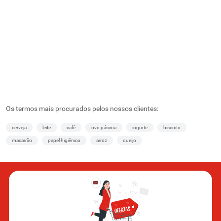
Os termos mais procurados pelos nossos clientes:
cerveja
leite
café
ovo páscoa
iogurte
biscoito
macarrão
papel higiênico
arroz
queijo