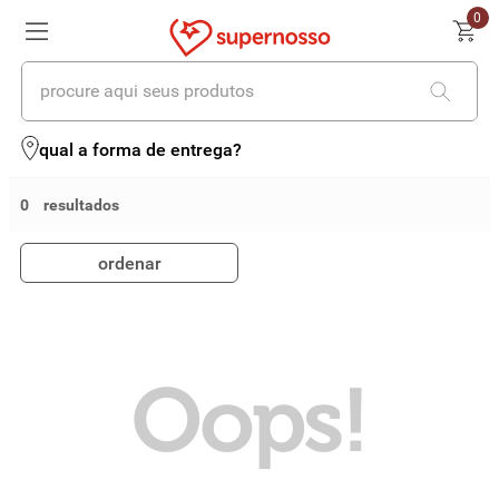
0
procure aqui seus produtos
termos mais buscados
qual a forma de entrega?
1
º
cerveja
0
2
º
leite
ordenar
3
º
cafe
4
º
iogurte
5
º
queijo
Oops!
6
º
biscoito
7
º
vinhos