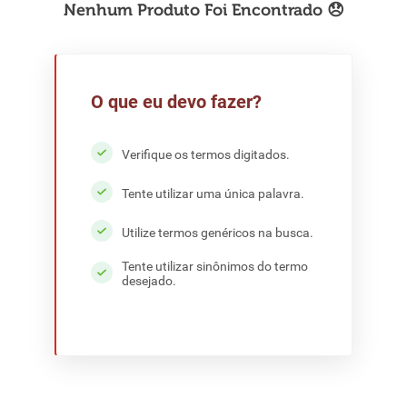
8
º
detergente
9
º
chocolate
10
º
macarrão
O que eu devo fazer?
Verifique os termos digitados.
Tente utilizar uma única palavra.
Utilize termos genéricos na busca.
Tente utilizar sinônimos do termo
desejado.