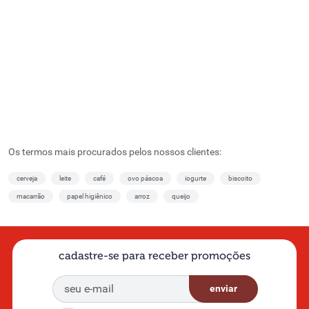
Os termos mais procurados pelos nossos clientes:
cerveja
leite
café
ovo páscoa
iogurte
biscoito
macarrão
papel higiênico
arroz
queijo
cadastre-se para receber promoções
enviar