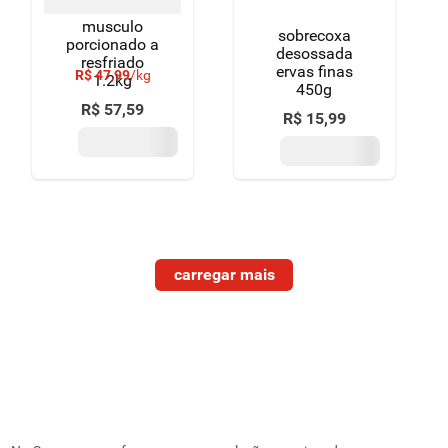
musculo
sobrecoxa
porcionado a
desossada
resfriado
ervas finas
R$
47
,
99
/
kg
1.2kg
450g
R$
57
,
59
R$
15
,
99