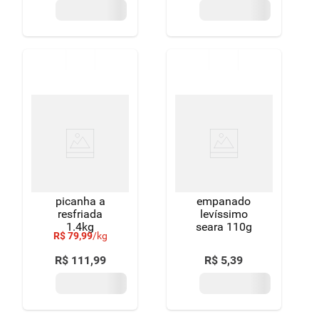
picanha a
empanado
resfriada
levíssimo
1.4kg
seara 110g
R$
79
,
99
/
kg
R$
111
,
99
R$
5
,
39