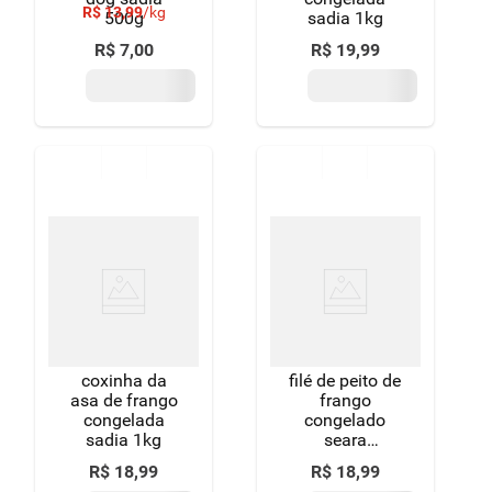
R$
13
,
99
/
kg
500g
sadia 1kg
R$
7
,
00
R$
19
,
99
coxinha da
filé de peito de
asa de frango
frango
congelada
congelado
sadia 1kg
seara
dagranja 600g
R$
18
,
99
R$
18
,
99