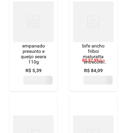
empanado
bife ancho
presunto e
friboi
queijo seara
maturatta
R$
57
,
99
/
kg
110g
entrecote
1.45kg
R$
5
,
39
R$
84
,
09