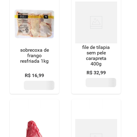
8
º
detergente
9
º
chocolate
10
º
macarrão
file de tilapia
sobrecoxa de
sem pele
frango
carapreta
resfriada 1kg
400g
R$
32
,
99
R$
16
,
99