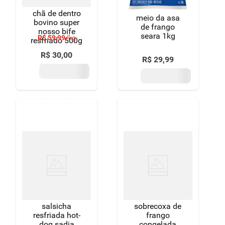
chã de dentro
meio da asa
bovino super
de frango
nosso bife
seara 1kg
R$
59
,
99
/
kg
resfriado 500g
R$
30
,
00
R$
29
,
99
salsicha
sobrecoxa de
resfriada hot-
frango
dog sadia
congelada