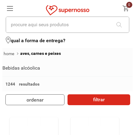
0
procure aqui seus produtos
termos mais buscados
qual a forma de entrega?
1
º
cerveja
aves, carnes e peixes
2
º
leite
Bebidas alcóolica
3
º
cafe
1244
4
º
iogurte
filtrar
ordenar
5
º
queijo
6
º
biscoito
7
º
vinhos