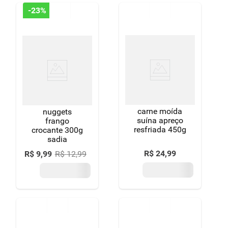
-
23%
carne moída
nuggets
suína apreço
frango
resfriada 450g
crocante 300g
sadia
R$
24
,
99
R$
9
,
99
R$
12
,
99