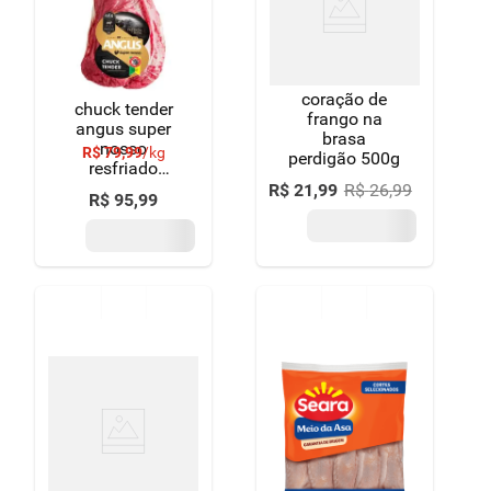
coração de
chuck tender
frango na
angus super
brasa
nosso
R$
79
,
99
/
kg
perdigão 500g
resfriado
1.2kg
R$
21
,
99
R$
26
,
99
R$
95
,
99