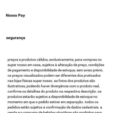
Compre picanha em BH, outros cortes de carnes bovinas, aves e
peixes com qualidade e frescor. Aproveite a praticidade e as
vantagens exclusivas do
cartão Nosso Pay
, como parcelamentos e
Nosso Pay
frete grátis nas compras acima de R$ 100,00!
preços e produtos válidos, exclusivamente, para compras no
super nosso em casa, sujeitos à alteração de preço, condições
de pagamento e disponibilidade de estoque, sem aviso prévio.
os preços visualizados podem ser diferentes dos praticados
nas lojas físicas super nosso. as fotos dos produtos são
ilustrativas, podendo haver divergência com o produto real,
confirme os detalhes do produto na respectiva descrição. os
produtos estarão sujeitos a disponibilidade de estoque no
momento em que o pedido estiver em separação. todos os
pedidos estão sujeitos a confirmação de dados cadastrais. a
venda e o consumo de bebidas alcoólicas são proibidos para