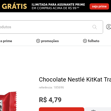
utos
as prime
promoções
folheto
Chocolate Nestlé KitKat Tr
referência
:
185696
R$
4
,
79