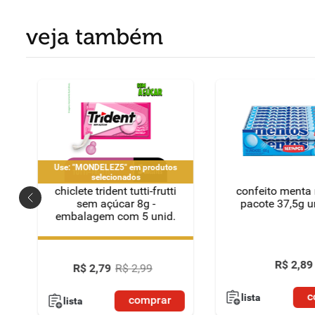
veja também
Use: "MONDELEZ5" em produtos
selecionados
chiclete trident tutti-frutti
confeito menta
sem açúcar 8g -
pacote 37,5g 
embalagem com 5 unid.
Use: "MONDELEZ5" em produtos
selecionados
R$
2
,
89
R$
2
,
79
R$
2
,
99
c
lista
comprar
lista