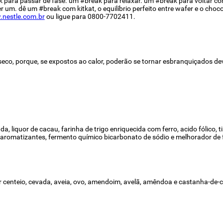
ara passar de fase. um #break para relaxar. um #break para voltar com
um. dê um #break com kitkat, o equilíbrio perfeito entre wafer e o chocol
nestle.com.br
ou ligue para 0800-7702411.
eco, porque, se expostos ao calor, poderão se tornar esbranquiçados d
 liquor de cacau, farinha de trigo enriquecida com ferro, acido fólico, ti
ila, aromatizantes, fermento químico bicarbonato de sódio e melhorador de 
nter centeio, cevada, aveia, ovo, amendoim, avelã, amêndoa e castanha-de-