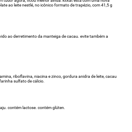
 tudo! agora, ficou melhor ainda: kitkat está com uma nova
ate ao leite nestlé, no icônico formato de trapézio, com 41,5 g
evido ao derretimento da manteiga de cacau. evite também a
amina, riboflavina, niacina e zinco, gordura anidra de leite, cacau
farinha sulfato de cálcio.
caju. contém lactose. contém glúten.