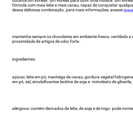
durante um #break. um #break para ouvir uma música. um #break p
fórmula com mais leite e mais cacau, capaz de conquistar qualquer 
dessa deliciosa combinação. para mais informações, acesse
www.
mantenha sempre os chocolates em ambiente fresco, ventilado e s
proximidade de artigos de odor forte.
ingredientes:
açúcar, leite em pó, manteiga de cacau, gordura vegetal hidrogenada,
em pó, sal, emulsificantes lecitina de soja e ricinoleato de glicer
alérgicos: contém derivados de leite, de soja e de trigo. pode co