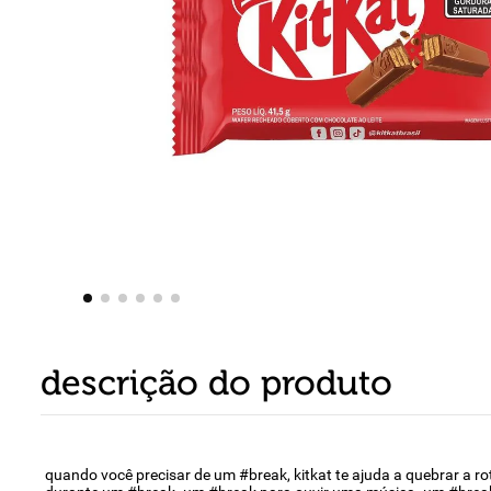
8
º
detergente
9
º
macarrão
10
º
chocolate
descrição do produto
quando você precisar de um #break, kitkat te ajuda a quebrar a r