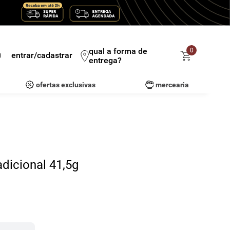
qual a forma de
0
entrar/cadastrar
entrega?
ofertas exclusivas
mercearia
adicional 41,5g