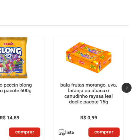
to peccin blong
bala frutas morango, uva,
do pacote 600g
laranja ou abacaxi
canudinho rayssa leal
docile pacote 15g
R$
14
,
89
R$
0
,
99
comprar
comprar
lista