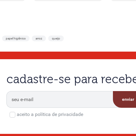
papel higiênico
arroz
queijo
cadastre-se para rece
enviar
aceito a política de privacidade