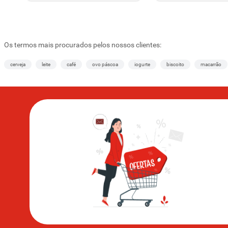
Os termos mais procurados pelos nossos clientes:
cerveja
leite
café
ovo páscoa
iogurte
biscoito
macarrão