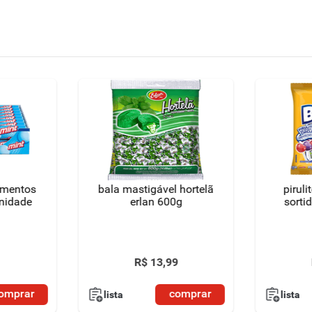
 mentos
bala mastigável hortelã
piruli
unidade
erlan 600g
sorti
R$
13
,
99
omprar
comprar
lista
lista