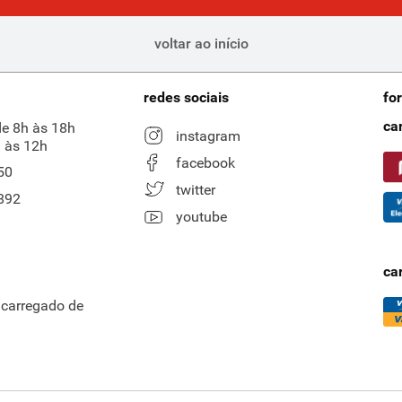
voltar ao início
redes sociais
fo
ca
de 8h às 18h
instagram
 às 12h
facebook
50
twitter
892
youtube
ca
ncarregado de