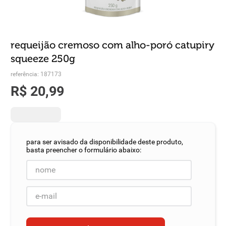
8
º
detergente
9
º
macarrão
requeijão cremoso com alho-poró catupiry
10
º
chocolate
squeeze 250g
referência
:
187173
R$
20
,
99