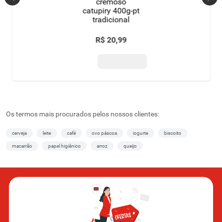
cremoso
catupiry 400g-pt
tradicional
R$
20
,
99
Os termos mais procurados pelos nossos clientes:
cerveja
leite
café
ovo páscoa
iogurte
biscoito
macarrão
papel higiênico
arroz
queijo