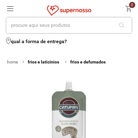
0
procure aqui seus produtos
termos mais buscados
qual a forma de entrega?
1
º
cerveja
frios e laticínios
frios e defumados
2
º
leite
3
º
cafe
4
º
iogurte
5
º
queijo
6
º
vinhos
7
º
biscoito