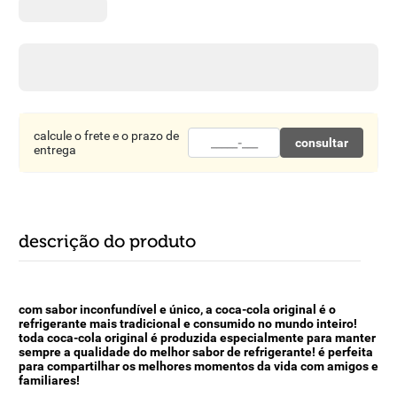
8
º
detergente
9
º
macarrão
10
º
chocolate
calcule o frete e o prazo de
consultar
entrega
descrição do produto
com sabor inconfundível e único, a coca-cola original é o
refrigerante mais tradicional e consumido no mundo inteiro!
toda coca-cola original é produzida especialmente para manter
sempre a qualidade do melhor sabor de refrigerante! é perfeita
para compartilhar os melhores momentos da vida com amigos e
familiares!