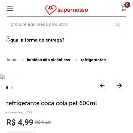
0
procure aqui seus produtos
termos mais buscados
qual a forma de entrega?
1
º
cerveja
bebidas não alcóolicas
refrigerantes
2
º
leite
3
º
cafe
4
º
iogurte
5
º
queijo
refrigerante coca cola pet 600ml
6
º
biscoito
referência
:
1753
R$
4
,
99
R$
5
,
69
7
º
vinhos