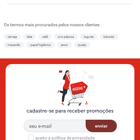
Os termos mais procurados pelos nossos clientes:
cerveja
leite
café
ovo páscoa
iogurte
biscoito
macarrão
papel higiênico
arroz
queijo
cadastre-se para receber promoções
enviar
aceito a política de privacidade