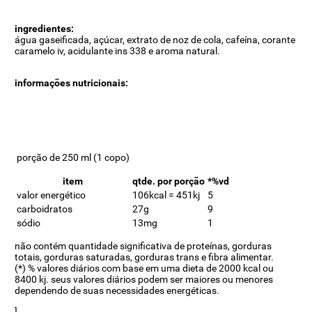
ingredientes:
água gaseificada, açúcar, extrato de noz de cola, cafeína, corante
caramelo iv, acidulante ins 338 e aroma natural.
informações nutricionais:
porção de 250 ml (1 copo)
item
qtde. por porção
*%vd
valor energético
106kcal = 451kj
5
carboidratos
27g
9
sódio
13mg
1
não contém quantidade significativa de proteínas, gorduras
totais, gorduras saturadas, gorduras trans e fibra alimentar.
(*) % valores diários com base em uma dieta de 2000 kcal ou
8400 kj. seus valores diários podem ser maiores ou menores
dependendo de suas necessidades energéticas.
]